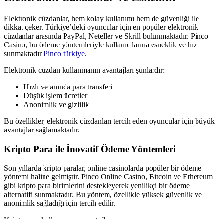
Elektronik cüzdanlar, hem kolay kullanımı hem de güvenliği ile
dikkat çeker. Türkiye’deki oyuncular için en popüler elektronik
cüzdanlar arasında PayPal, Neteller ve Skrill bulunmaktadır. Pinco
Casino, bu ödeme yöntemleriyle kullanıcılarına esneklik ve hız
sunmaktadır
Pinco türkiye
.
Elektronik cüzdan kullanmanın avantajları şunlardır:
Hızlı ve anında para transferi
Düşük işlem ücretleri
Anonimlik ve gizlilik
Bu özellikler, elektronik cüzdanları tercih eden oyuncular için büyük
avantajlar sağlamaktadır.
Kripto Para ile İnovatif Ödeme Yöntemleri
Son yıllarda kripto paralar, online casinolarda popüler bir ödeme
yöntemi haline gelmiştir. Pinco Online Casino, Bitcoin ve Ethereum
gibi kripto para birimlerini destekleyerek yenilikçi bir ödeme
alternatifi sunmaktadır. Bu yöntem, özellikle yüksek güvenlik ve
anonimlik sağladığı için tercih edilir.