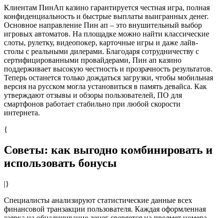
Клиентам ПинАп казино гарантируется честная игра, полная
конфиденциальность и быстрые выплаты выигранных денег.
Основное направление Пин ап – это внушительный выбор
игровых автоматов. На площадке можно найти классические
слоты, рулетку, видеопокер, карточные игры и даже лайв-
столы с реальными дилерами. Благодаря сотрудничеству с
сертифицированными провайдерами, Пин ап казино
поддерживает высокую честность и прозрачность результатов.
Теперь останется только дождаться загрузки, чтобы мобильная
версия на русском могла установиться в память девайса. Как
утверждают отзывы и обзоры пользователей, ПО для
смартфонов работает стабильно при любой скорости
интернета.
{
Советы: как выгодно комбинировать и
использовать бонусы
|}
Специалисты анализируют статистические данные всех
финансовой транзакции пользователя. Каждая оформленная
заявка на обналичивание денег сверяется на предмет номера