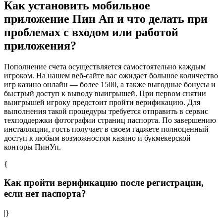
Как установить мобильное
приложение Пин Ап и что делать при
проблемах с входом или работой
приложения?
Пополнение счета осуществляется самостоятельно каждым
игроком. На нашем веб-сайте вас ожидает большое количество
игр казино онлайн — более 1500, а также выгодные бонусы и
быстрый доступ к выводу выигрышей. При первом снятии
выигрышей игроку предстоит пройти верификацию. Для
выполнения такой процедуры требуется отправить в сервис
техподдержки фотографии страниц паспорта. По завершению
инсталляции, гость получает в своем гаджете полноценный
доступ к любым возможностям казино и букмекерской
конторы ПинУп.
{
Как пройти верификацию после регистрации,
если нет паспорта?
|}