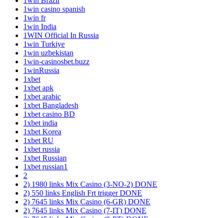
1win Brazil
1win casino spanish
1win fr
1win India
1WIN Official In Russia
1win Turkiye
1win uzbekistan
1win-casinosbet.buzz
1winRussia
1xbet
1xbet apk
1xbet arabic
1xbet Bangladesh
1xbet casino BD
1xbet india
1xbet Korea
1xbet RU
1xbet russia
1xbet Russian
1xbet russian1
2
2) 1980 links Mix Casino (3-NO-2) DONE
2) 550 links English Frt trigger DONE
2) 7645 links Mix Casino (6-GR) DONE
2) 7645 links Mix Casino (7-IT) DONE