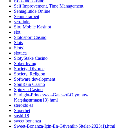
Roostino Casino
Self Improvement, Time Management
Semaglutide Online
Seminararbeit
seo-links
Siru Mobile Kasinot
slot
Slotosport Casino
Slots
Slots`
slottica
SlotyStake Casino
Sober living
Society, Divorce
Society, Religion
Software development
SpinRain Casino
Spinzen Casino
Starlight-Princess-vs-Gates-of-Olympus-
Karşılaştırması(13).html
steroids-es
Superbet
sushi 18
sweet bonanza
Sweet-Bonanza-İçin-En-Güvenilir-Siteler-2023(1).html