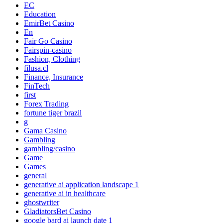
EC
Education
EmirBet Casino
En
Fair Go Casino
Fairspin-casino
Fashion, Clothing
filusa.cl
Finance, Insurance
FinTech
first
Forex Trading
fortune tiger brazil
g
Gama Casino
Gambling
gambling/casino
Game
Games
general
generative ai application landscape 1
generative ai in healthcare
ghostwriter
GladiatorsBet Casino
google bard ai launch date 1