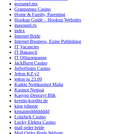
gozumel.mx
Granpampa Casino
Home & Family, Parenting
Hookup Guide – Hookup Websites
inasound.ru
index
Internet Bride
Internet Business, Ezine Publishing
IT Vacancies
IT Вакансії
IT Образование
JackBurst Casino
JetSetSpins Casino
Jetton KZ v2
jetton ru 23.09
Kaikki Nettikasinot Malta
Kasinot Netissä
Kasyno Depozyt Blik
kerstin-koeditz.de
king johnnie
kmsautodddddddd
LolaJack Casino
Lucky Elektra Casino
mail order bride
Mail Order Bride Website