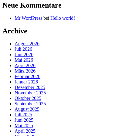
Neue Kommentare
Mr WordPress
bei
Hello world!
Archive
August 2026
Juli 2026
Juni 2026
Mai 2026
April 2026
März 2026
Februar 2026
Januar 2026
Dezember 2025
November 2025
Oktober 2025
September 2025
August 2025
Juli 2025
Juni 2025
Mai 2025
April 2025