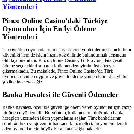
Yöntemleri
Pinco Online Casino’daki Türkiye
Oyuncuları İçin En İyi Ödeme
Yöntemleri
Türkiye’deki oyuncular için en iyi ödeme yöntemlerini seçmek, hem
güvenliği hem de işlem hızını göz önünde bulundurmak açısından
oldukça önemlidir. Pinco Online Casino, Türk oyunculara çeşitli
ödeme seçenekleri sunarak kullanıcı deneyimini üst düzeye
çıkarmaktadır. Bu makalede, Pinco Online Casino’da Türk
oyuncular için en uygun ve güvenli ödeme yöntemlerini detaylı bir
şekilde inceleyeceğiz.
Banka Havalesi ile Güvenli Ödemeler
Banka havalesi, özellikle güvenliğe önem veren oyuncular için cazip
bir ödeme yöntemidir. Bu yöntem, kullanıcıların doğrudan banka
hesapları üzerinden işlem yapmalarını sağlar. Türk bankalarının
sunduğu hızlı ve güvenilir bankacılık hizmetleri, bu yöntemi tercih
eden oyuncular için büyük bir avantaj sağlamaktadır.