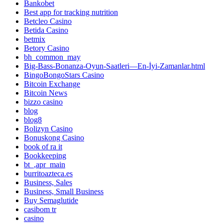
Bankobet
Best app for tracking nutrition
Betcleo Casino
Betida Casino
betmix
Betory Casino
bh_common_may
Big-Bass-Bonanza-Oyun-Saatleri—En-İyi-Zamanlar.html
BingoBongoStars Casino
Bitcoin Exchange
Bitcoin News
bizzo casino
blog
blog8
Bolizyn Casino
Bonuskong Casino
book of ra it
Bookkeeping
bt_,apr_main
burritoazteca.es
Business, Sales
Business, Small Business
Buy Semaglutide
casibom tr
casino