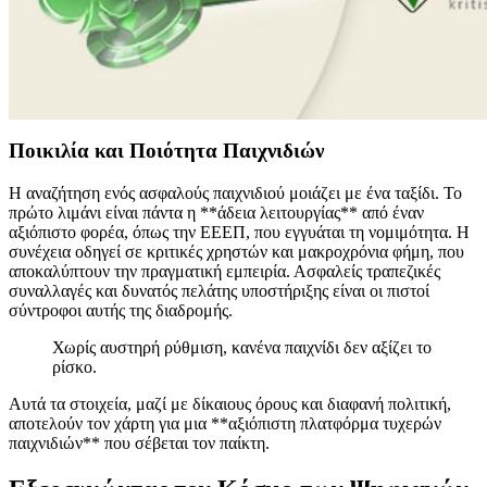
Ποικιλία και Ποιότητα Παιχνιδιών
Η αναζήτηση ενός ασφαλούς παιχνιδιού μοιάζει με ένα ταξίδι. Το
πρώτο λιμάνι είναι πάντα η **άδεια λειτουργίας** από έναν
αξιόπιστο φορέα, όπως την ΕΕΕΠ, που εγγυάται τη νομιμότητα. Η
συνέχεια οδηγεί σε κριτικές χρηστών και μακροχρόνια φήμη, που
αποκαλύπτουν την πραγματική εμπειρία. Ασφαλείς τραπεζικές
συναλλαγές και δυνατός πελάτης υποστήριξης είναι οι πιστοί
σύντροφοι αυτής της διαδρομής.
Χωρίς αυστηρή ρύθμιση, κανένα παιχνίδι δεν αξίζει το
ρίσκο.
Αυτά τα στοιχεία, μαζί με δίκαιους όρους και διαφανή πολιτική,
αποτελούν τον χάρτη για μια **αξιόπιστη πλατφόρμα τυχερών
παιχνιδιών** που σέβεται τον παίκτη.