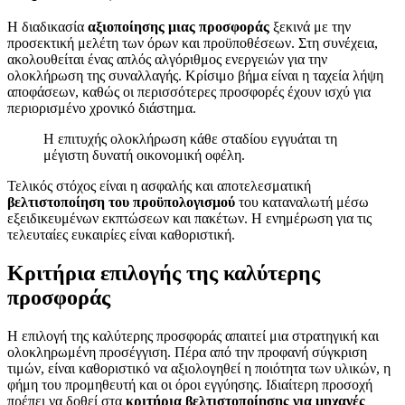
Η διαδικασία
αξιοποίησης μιας προσφοράς
ξεκινά με την
προσεκτική μελέτη των όρων και προϋποθέσεων. Στη συνέχεια,
ακολουθείται ένας απλός αλγόριθμος ενεργειών για την
ολοκλήρωση της συναλλαγής. Κρίσιμο βήμα είναι η ταχεία λήψη
αποφάσεων, καθώς οι περισσότερες προσφορές έχουν ισχύ για
περιορισμένο χρονικό διάστημα.
Η επιτυχής ολοκλήρωση κάθε σταδίου εγγυάται τη
μέγιστη δυνατή οικονομική οφέλη.
Τελικός στόχος είναι η ασφαλής και αποτελεσματική
βελτιστοποίηση του προϋπολογισμού
του καταναλωτή μέσω
εξειδικευμένων εκπτώσεων και πακέτων. Η ενημέρωση για τις
τελευταίες ευκαιρίες είναι καθοριστική.
Κριτήρια επιλογής της καλύτερης
προσφοράς
Η επιλογή της καλύτερης προσφοράς απαιτεί μια στρατηγική και
ολοκληρωμένη προσέγγιση. Πέρα από την προφανή σύγκριση
τιμών, είναι καθοριστικό να αξιολογηθεί η ποιότητα των υλικών, η
φήμη του προμηθευτή και οι όροι εγγύησης. Ιδιαίτερη προσοχή
πρέπει να δοθεί στα
κριτήρια βελτιστοποίησης για μηχανές