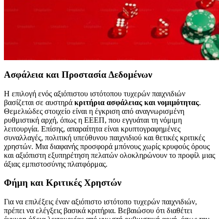
Ασφάλεια και Προστασία Δεδομένων
Η επιλογή ενός αξιόπιστου ιστότοπου τυχερών παιχνιδιών
βασίζεται σε αυστηρά
κριτήρια ασφάλειας και νομιμότητας
.
Θεμελιώδες στοιχείο είναι η έγκριση από αναγνωρισμένη
ρυθμιστική αρχή, όπως η ΕΕΕΠ, που εγγυάται τη νόμιμη
λειτουργία. Επίσης, απαραίτητα είναι κρυπτογραφημένες
συναλλαγές, πολιτική υπεύθυνου παιχνιδιού και θετικές κριτικές
χρηστών. Μια διαφανής προσφορά μπόνους χωρίς κρυφούς όρους
και αξιόπιστη εξυπηρέτηση πελατών ολοκληρώνουν το προφίλ μιας
άξιας εμπιστοσύνης πλατφόρμας.
Φήμη και Κριτικές Χρηστών
Για να επιλέξεις έναν αξιόπιστο ιστότοπο τυχερών παιχνιδιών,
πρέπει να ελέγξεις βασικά κριτήρια. Βεβαιώσου ότι διαθέτει