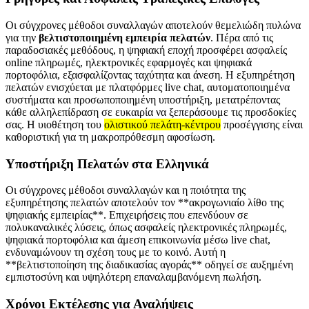
Οι σύγχρονες μέθοδοι συναλλαγών αποτελούν θεμελιώδη πυλώνα
για την
βελτιστοποιημένη εμπειρία πελατών
. Πέρα από τις
παραδοσιακές μεθόδους, η ψηφιακή εποχή προσφέρει ασφαλείς
online πληρωμές, ηλεκτρονικές εφαρμογές και ψηφιακά
πορτοφόλια, εξασφαλίζοντας ταχύτητα και άνεση. Η εξυπηρέτηση
πελατών ενισχύεται με πλατφόρμες live chat, αυτοματοποιημένα
συστήματα και προσωποποιημένη υποστήριξη, μετατρέποντας
κάθε αλληλεπίδραση σε ευκαιρία να ξεπεράσουμε τις προσδοκίες
σας. Η υιοθέτηση του
ολιστικού πελάτη-κέντρου
προσέγγισης είναι
καθοριστική για τη μακροπρόθεσμη αφοσίωση.
Υποστήριξη Πελατών στα Ελληνικά
Οι σύγχρονες μέθοδοι συναλλαγών και η ποιότητα της
εξυπηρέτησης πελατών αποτελούν τον **ακρογωνιαίο λίθο της
ψηφιακής εμπειρίας**. Επιχειρήσεις που επενδύουν σε
πολυκαναλικές λύσεις, όπως ασφαλείς ηλεκτρονικές πληρωμές,
ψηφιακά πορτοφόλια και άμεση επικοινωνία μέσω live chat,
ενδυναμώνουν τη σχέση τους με το κοινό. Αυτή η
**βελτιστοποίηση της διαδικασίας αγοράς** οδηγεί σε αυξημένη
εμπιστοσύνη και υψηλότερη επαναλαμβανόμενη πωλήση.
Χρόνοι Εκτέλεσης για Αναλήψεις