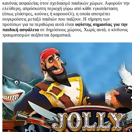
κανόνας ασφαλείας στον σχεδιασμό παιδικών χώρων. Αφορούν την
ελεύθερη, απρόσκοπτη περιοχή γύρω από κάθε εγκατάσταση
(όπως γλάστρες, κούνιες ή καρουσέλ), η οποία αποτρέπει
συγκρούσεις μεταξύ παιδιών που παίζουν. Η τήρηση των
προτύπων για τα περιθώρια αυτά είναι
υψίστης σημασίας για την
παιδική ασφάλεια
σε δημόσιους χώρους. Χωρίς αυτά, ο κίνδυνος
τραυματισμών αυξάνεται δραματικά.