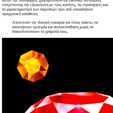
αυτήν την πλατφόρμα, χρησιμοποιούνται εικονικά πιστώματα,
επιτρέποντας την εξοικείωση με τους κανόνες, τις στρατηγικές και
τα χαρακτηριστικά των παιχνιδιών πριν από οποιαδήποτε
πραγματική κατάθεση.
Αποτελούν την ιδανική ευκαιρία για νέους παίκτες να
αποκτήσουν εμπειρία και αυτοπεποίθηση χωρίς να
διακινδυνεύσουν τα χρήματά τους.