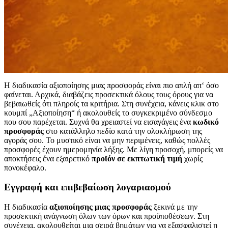
Η διαδικασία αξιοποίησης μιας προσφοράς είναι πιο απλή απ‘ όσο
φαίνεται. Αρχικά, διαβάζεις προσεκτικά όλους τους όρους για να
βεβαιωθείς ότι πληροίς τα κριτήρια. Στη συνέχεια, κάνεις κλικ στο
κουμπί „Αξιοποίηση“ ή ακολουθείς το συγκεκριμένο σύνδεσμο
που σου παρέχεται. Συχνά θα χρειαστεί να εισαγάγεις ένα
κωδικό
προσφοράς
στο κατάλληλο πεδίο κατά την ολοκλήρωση της
αγοράς σου. Το μυστικό είναι να μην περιμένεις, καθώς πολλές
προσφορές έχουν ημερομηνία λήξης. Με λίγη προσοχή, μπορείς να
αποκτήσεις ένα εξαιρετικό
προϊόν σε εκπτωτική τιμή
χωρίς
πονοκέφαλο.
Εγγραφή και επιβεβαίωση λογαριασμού
Η διαδικασία
αξιοποίησης μιας προσφοράς
ξεκινά με την
προσεκτική ανάγνωση όλων των όρων και προϋποθέσεων. Στη
συνέχεια, ακολουθείται μια σειρά βημάτων για να εξασφαλιστεί η