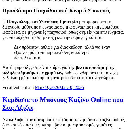
Προσβάσιμα Παιχνίδια από Κινητά Συσκευές
Η
Παιγνιώδης και Υπεύθυνη Εμπειρία
μεταμορφώνει τη
διεργασία μάθησης ή εργασίας σε μια συναρπαστική περιπέτεια.
Βασίζεται σε μηχανικές παιχνιδιού, όπως σημεία και επιτεύγματα,
για να αυξήσει τη συμμετοχή και την παραγωγικότητα.
Δεν πρόκειται απλώς για διασκέδαση, αλλά για έναν
έξυπνο τρόπο να παρακινήσεις καλύτερα
αποτελέσματα.
Αυτή η προσέγγιση είναι καίρια για την
βελτιστοποίηση της
αλληλεπίδρασης των χρηστών
, καθώς ενθαρρύνει τη συνεχή
βελτίωση μέσα από άμεση ανατροφοδότηση και αναγνώριση.
Veröffentlicht am
März 9, 2026
März 9, 2026
Κερδίστε το Μπόνους Καζίνο Online που
Σας Αξίζει
Ανακαλύψτε τον συναρπαστικό κόσμο των μπόνους καζίνο online,
όπου οι νέοι παίκτες ανταμείβονται με
προσφορές γεμάτες