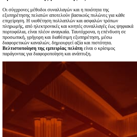
Οι σύγχρονες μέθοδοι συναλλαγών και η ποιότητα της
εξυπηρέτησης πελατών αποτελούν βασικούς πυλώνες για κάθε
επιχείρηση. Η υιοθέτηση πολλαπλών και ασφαλών τρόπων
πληρωμής, από ηλεκτρονικές και κινητές συναλλαγές έως ψηφιακά
πορτοφόλια, είναι πλέον αναγκαία. Ταυτόχρονα, η επένδυση σε
προσωπική, γρήγορη και διαθέσιμη εξυπηρέτηση, μέσω
διαφορετικών καναλιών, δημιουργεί αξία και πιστότητα.
Βελτιστοποίηση της εμπειρίας πελάτη
είναι ο κρίσιμος
παράγοντας για διαφοροποίηση και ανάπτυξη.