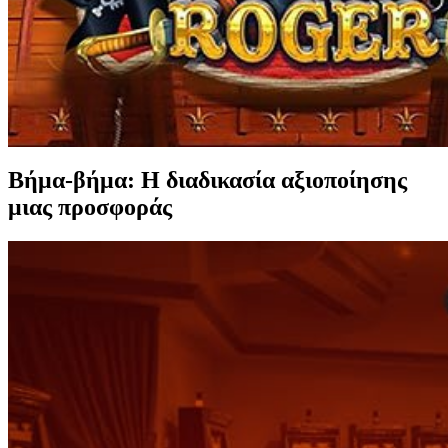
Βήμα-βήμα: Η διαδικασία αξιοποίησης
μιας προσφοράς