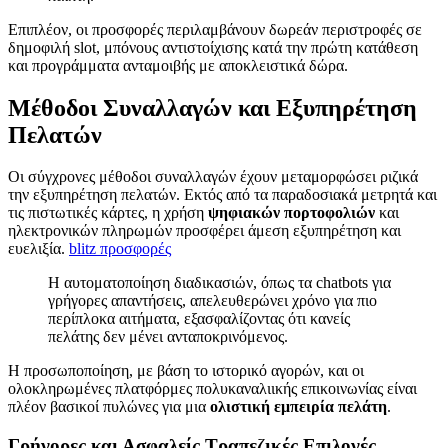
Επιπλέον, οι προσφορές περιλαμβάνουν δωρεάν περιστροφές σε
δημοφιλή slot, μπόνους αντιστοίχισης κατά την πρώτη κατάθεση
και προγράμματα ανταμοιβής με αποκλειστικά δώρα.
Μέθοδοι Συναλλαγών και Εξυπηρέτηση
Πελατών
Οι σύγχρονες μέθοδοι συναλλαγών έχουν μεταμορφώσει ριζικά
την εξυπηρέτηση πελατών. Εκτός από τα παραδοσιακά μετρητά και
τις πιστωτικές κάρτες, η χρήση
ψηφιακών πορτοφολιών
και
ηλεκτρονικών πληρωμών προσφέρει άμεση εξυπηρέτηση και
ευελιξία.
blitz προσφορές
Η αυτοματοποίηση διαδικασιών, όπως τα chatbots για
γρήγορες απαντήσεις, απελευθερώνει χρόνο για πιο
περίπλοκα αιτήματα, εξασφαλίζοντας ότι κανείς
πελάτης δεν μένει ανταποκρινόμενος.
Η προσωποποίηση, με βάση το ιστορικό αγορών, και οι
ολοκληρωμένες πλατφόρμες πολυκαναλιικής επικοινωνίας είναι
πλέον βασικοί πυλώνες για μια
ολιστική εμπειρία πελάτη
.
Γρήγορες και Ασφαλείς Τραπεζικές Επιλογές