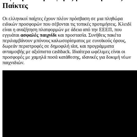
Παίκτες
Οι ελληνικοί παίχτες έχουν πλέον πρόσβαση σε μια πληθώρα
ειδικών προσφορών που σέβονται τις τοπικές προτιμήσεις. Κλειδί
είναι η αναζήτηση πλατφορμών με άδεια από την ΕΕΕΠ, που
εγγυάται
ασφαλές παιχνίδι
και προστασία. Συνήθεις πακέτα
περιλαμβάνουν μπόνους καλωσορίσματος με ευνοϊκούς όρους,
δωρεάν περιστροφές σε δημοφιλή slot, και προγράμματα
ανταμοιβής με αξιόπιστα cashback. Ιδιαίτερα ωφέλιμες είναι οι
προσφορές με χαμηλά ποσά κατάθεσης, ιδανικές για δοκιμή νέων
παιχνιδιών.