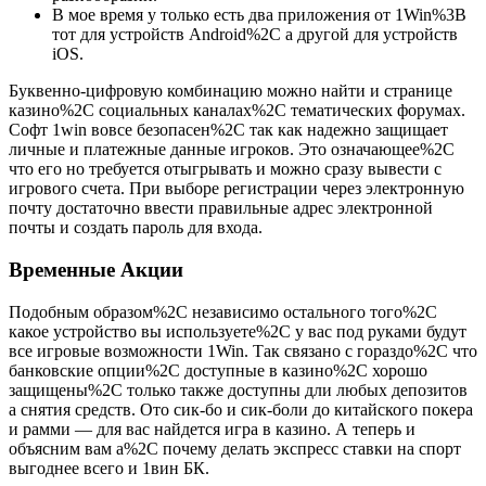
В мое время у только есть два приложения от 1Win%3B
тот для устройств Android%2C а другой для устройств
iOS.
Буквенно-цифровую комбинацию можно найти и странице
казино%2C социальных каналах%2C тематических форумах.
Софт 1win вовсе безопасен%2C так как надежно защищает
личные и платежные данные игроков. Это означающее%2C
что его но требуется отыгрывать и можно сразу вывести с
игрового счета. При выборе регистрации через электронную
почту достаточно ввести правильные адрес электронной
почты и создать пароль для входа.
Временные Акции
Подобным образом%2C независимо остального того%2C
какое устройство вы используете%2C у вас под руками будут
все игровые возможности 1Win. Так связано с гораздо%2C что
банковские опции%2C доступные в казино%2C хорошо
защищены%2C только также доступны дли любых депозитов
а снятия средств. Ото сик-бо и сик-боли до китайского покера
и рамми — для вас найдется игра в казино. А теперь и
объясним вам а%2C почему делать экспресс ставки на спорт
выгоднее всего и 1вин БК.