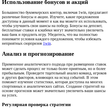
Использование бонусов и акций
Большинство букмекерских контор, включая 1win, предлагают
различные бонусы и акции. Изучите, какие предложения
доступны в данный момент и как вы можете их использовать,
чтобы улучшить свои шансы на победу. Бонусы на депозит,
бесплатные ставки и кэшбеки могут значительно увеличить
ваш банк и продлить игру. Убедитесь, что вы полностью
понимаете условия каждого предложения, чтобы избежать
неприятных сюрпризов
1win
.
Анализ и прогнозирование
Применение аналитического подхода при размещении ставок
может сделать процесс не только более приятным, но и более
прибыльным. Проведите тщательный анализ команд, игроков
и других факторов, влияющих на исход событий. В этом
поможет изучение статистики, которая доступна на многих
спортивных и аналитических сайтах. Создание стратегий на
основе прогнозов может значительно увеличить ваши шансы
на успех.
Регулярная проверка стратегии