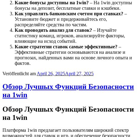
Какие бонусы доступны на 1win?
– На 1win доступны
бонусы на депозит, бесплатные ставки и кэшбеки.
Как управлять банковским счетом при ставках?
–
Установите бюджет и придерживайтесь его,
распределяйте средства по частям.
Как проводить анализ для ставок?
– Изучайте
статистику команд, игроков, анализируйте факторы,
влияющие на исход событий.
Какие стратегии ставок самые эффективные?
–
Эффективные стратегии основываются на анализе и
прогнозах, найденных вами на основе личного опыта и
фактов.
Veröffentlicht am
April 26, 2025
April 27, 2025
Обзор Лучшых Функций Безопасности
на 1win
Обзор Лучшых Функций Безопасности
на 1win
Платформа 1win предлагает пользователям широкий спектр
возможностей для ставок и игр, и обеспечение безопасности