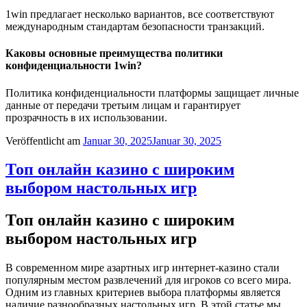
1win предлагает несколько вариантов, все соответствуют
международным стандартам безопасности транзакций.
Каковы основные преимущества политики
конфиденциальности 1win?
Политика конфиденциальности платформы защищает личные
данные от передачи третьим лицам и гарантирует
прозрачность в их использовании.
Veröffentlicht am
Januar 30, 2025
Januar 30, 2025
Топ онлайн казино с широким
выбором настольных игр
Топ онлайн казино с широким
выбором настольных игр
В современном мире азартных игр интернет-казино стали
популярным местом развлечений для игроков со всего мира.
Одним из главных критериев выбора платформы является
наличие разнообразных настольных игр. В этой статье мы