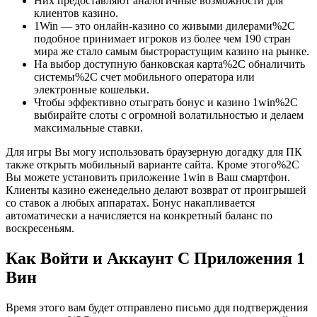
Них предоставляют аналогичные возможности для
клиентов казино.
1Win — это онлайн-казино со живыми дилерами%2C
подобное принимает игроков из более чем 190 стран
мира же стало самым быстрорастущим казино на рынке.
На выбор доступную банковская карта%2C обналичить
системы%2C счет мобильного оператора или
электронные кошельки.
Чтобы эффективно отыграть бонус и казино 1win%2C
выбирайте слоты с огромной волатильностью и делаем
максимальные ставки.
Для игры Вы могу использовать браузерную догадку для ПК
также открыть мобильный варианте сайта. Кроме этого%2C
Вы можете установить приложение 1win в Ваш смартфон.
Клиенты казино еженедельно делают возврат от проигрышей
со ставок а любых аппаратах. Бонус накапливается
автоматически а начисляется на конкретный баланс по
воскресеньям.
Как Войти и Аккаунт С Приложения 1
Вин
Время этого вам будет отправлено письмо ддя подтверждения