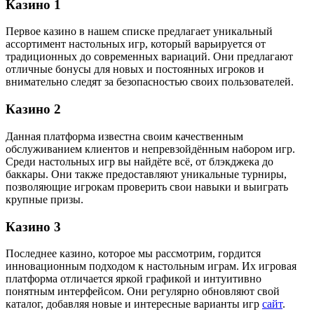
Казино 1
Первое казино в нашем списке предлагает уникальный
ассортимент настольных игр, который варьируется от
традиционных до современных вариаций. Они предлагают
отличные бонусы для новых и постоянных игроков и
внимательно следят за безопасностью своих пользователей.
Казино 2
Данная платформа известна своим качественным
обслуживанием клиентов и непревзойдённым набором игр.
Среди настольных игр вы найдёте всё, от блэкджека до
баккары. Они также предоставляют уникальные турниры,
позволяющие игрокам проверить свои навыки и выиграть
крупные призы.
Казино 3
Последнее казино, которое мы рассмотрим, гордится
инновационным подходом к настольным играм. Их игровая
платформа отличается яркой графикой и интуитивно
понятным интерфейсом. Они регулярно обновляют свой
каталог, добавляя новые и интересные варианты игр
сайт
.