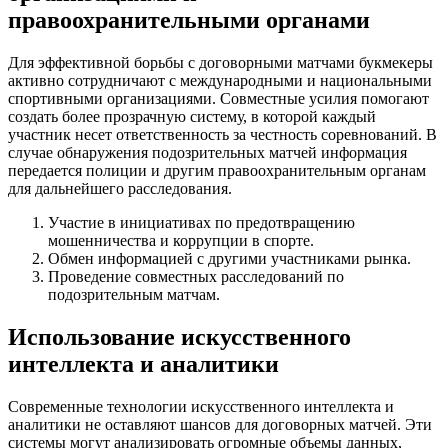
правоохранительными органами
Для эффективной борьбы с договорными матчами букмекеры
активно сотрудничают с международными и национальными
спортивными организациями. Совместные усилия помогают
создать более прозрачную систему, в которой каждый
участник несет ответственность за честность соревнований. В
случае обнаружения подозрительных матчей информация
передается полиции и другим правоохранительным органам
для дальнейшего расследования.
Участие в инициативах по предотвращению
мошенничества и коррупции в спорте.
Обмен информацией с другими участниками рынка.
Проведение совместных расследований по
подозрительным матчам.
Использование искусственного
интеллекта и аналитики
Современные технологии искусственного интеллекта и
аналитики не оставляют шансов для договорных матчей. Эти
системы могут анализировать огромные объемы данных,