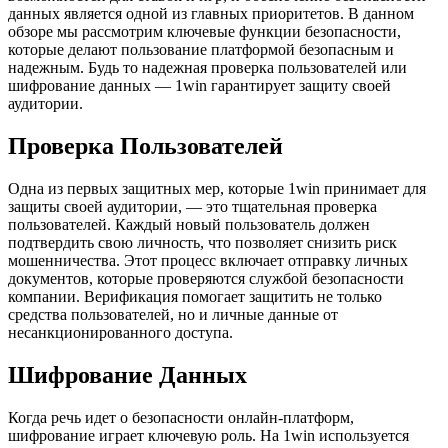
данных является одной из главных приоритетов. В данном
обзоре мы рассмотрим ключевые функции безопасности,
которые делают пользование платформой безопасным и
надежным. Будь то надежная проверка пользователей или
шифрование данных — 1win гарантирует защиту своей
аудитории.
Проверка Пользователей
Одна из первых защитных мер, которые 1win принимает для
защиты своей аудитории, — это тщательная проверка
пользователей. Каждый новый пользователь должен
подтвердить свою личность, что позволяет снизить риск
мошенничества. Этот процесс включает отправку личных
документов, которые проверяются службой безопасности
компании. Верификация помогает защитить не только
средства пользователей, но и личные данные от
несанкционированного доступа.
Шифрование Данных
Когда речь идет о безопасности онлайн-платформ,
шифрование играет ключевую роль. На 1win используется