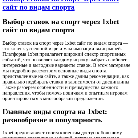
сайт по видам спорта
Выбор ставок на спорт через 1xbet
сайт по видам спорта
Выбор ставок на спорт через 1xbet сайт по видам спорта —
это ключ к успешной игре и максимизации выигрышей.
Платформа 1xbet предлагает широкий спектр спортивных
событий, что позволяет каждому игроку выбрать наиболее
интересные и выгодные варианты ставок. В этом материале
мы подробно рассмотрим основные виды спорта,
представленные на сайте, а также дадим рекомендации, как
правильно подбирать ставки в зависимости от дисциплины.
Также разберем особенности и преимущества каждого
направления, чтобы помочь новичкам и опытным игрокам
ориентироваться в многообразии предложений.
Главные виды спорта на 1xbet:
разнообразие и популярность
1xbet предоставляет своим клиентам доступ к большому