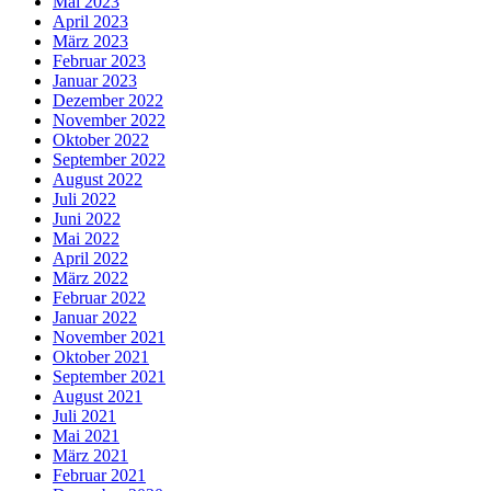
Mai 2023
April 2023
März 2023
Februar 2023
Januar 2023
Dezember 2022
November 2022
Oktober 2022
September 2022
August 2022
Juli 2022
Juni 2022
Mai 2022
April 2022
März 2022
Februar 2022
Januar 2022
November 2021
Oktober 2021
September 2021
August 2021
Juli 2021
Mai 2021
März 2021
Februar 2021