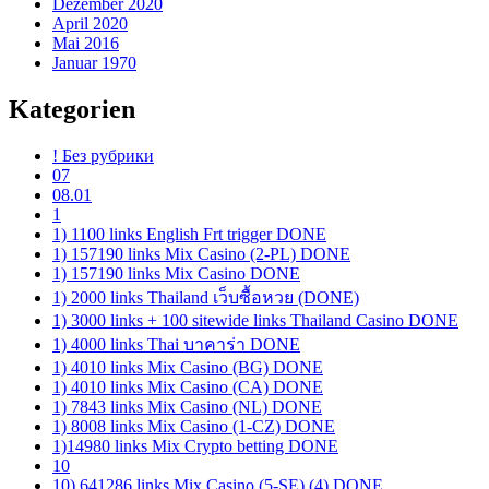
Dezember 2020
April 2020
Mai 2016
Januar 1970
Kategorien
! Без рубрики
07
08.01
1
1) 1100 links English Frt trigger DONE
1) 157190 links Mix Casino (2-PL) DONE
1) 157190 links Mix Casino DONE
1) 2000 links Thailand เว็บซื้อหวย (DONE)
1) 3000 links + 100 sitewide links Thailand Casino DONE
1) 4000 links Thai บาคาร่า DONE
1) 4010 links Mix Casino (BG) DONE
1) 4010 links Mix Casino (CA) DONE
1) 7843 links Mix Casino (NL) DONE
1) 8008 links Mix Casino (1-CZ) DONE
1)14980 links Mix Crypto betting DONE
10
10) 641286 links Mix Casino (5-SE) (4) DONE