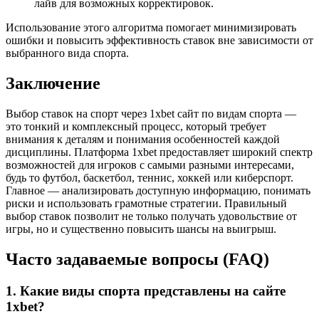
лайв для возможных корректировок.
Использование этого алгоритма помогает минимизировать
ошибки и повысить эффективность ставок вне зависимости от
выбранного вида спорта.
Заключение
Выбор ставок на спорт через 1xbet сайт по видам спорта —
это тонкий и комплексный процесс, который требует
внимания к деталям и понимания особенностей каждой
дисциплины. Платформа 1xbet предоставляет широкий спектр
возможностей для игроков с самыми разными интересами,
будь то футбол, баскетбол, теннис, хоккей или киберспорт.
Главное — анализировать доступную информацию, понимать
риски и использовать грамотные стратегии. Правильный
выбор ставок позволит не только получать удовольствие от
игры, но и существенно повысить шансы на выигрыш.
Часто задаваемые вопросы (FAQ)
1. Какие виды спорта представлены на сайте
1xbet?