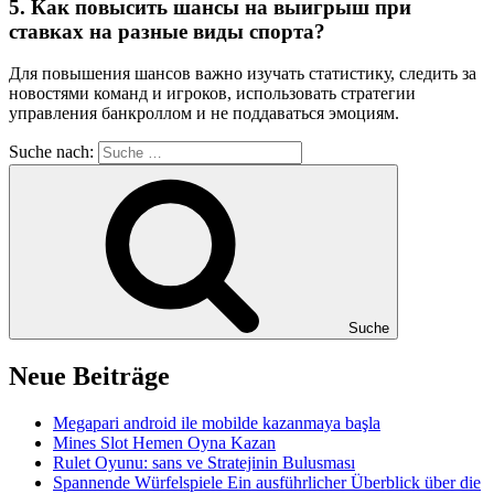
5. Как повысить шансы на выигрыш при
ставках на разные виды спорта?
Для повышения шансов важно изучать статистику, следить за
новостями команд и игроков, использовать стратегии
управления банкроллом и не поддаваться эмоциям.
Suche nach:
Suche
Neue Beiträge
Megapari android ile mobilde kazanmaya başla
Mines Slot Hemen Oyna Kazan
Rulet Oyunu: sans ve Stratejinin Bulusması
Spannende Würfelspiele Ein ausführlicher Überblick über die