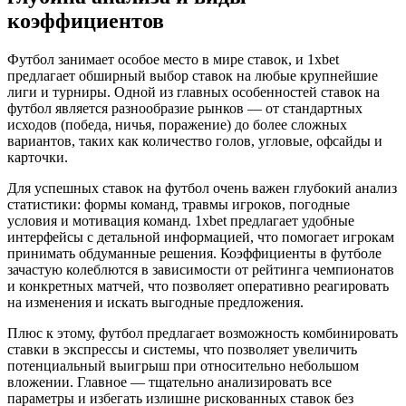
коэффициентов
Футбол занимает особое место в мире ставок, и 1xbet
предлагает обширный выбор ставок на любые крупнейшие
лиги и турниры. Одной из главных особенностей ставок на
футбол является разнообразие рынков — от стандартных
исходов (победа, ничья, поражение) до более сложных
вариантов, таких как количество голов, угловые, офсайды и
карточки.
Для успешных ставок на футбол очень важен глубокий анализ
статистики: формы команд, травмы игроков, погодные
условия и мотивация команд. 1xbet предлагает удобные
интерфейсы с детальной информацией, что помогает игрокам
принимать обдуманные решения. Коэффициенты в футболе
зачастую колеблются в зависимости от рейтинга чемпионатов
и конкретных матчей, что позволяет оперативно реагировать
на изменения и искать выгодные предложения.
Плюс к этому, футбол предлагает возможность комбинировать
ставки в экспрессы и системы, что позволяет увеличить
потенциальный выигрыш при относительно небольшом
вложении. Главное — тщательно анализировать все
параметры и избегать излишне рискованных ставок без