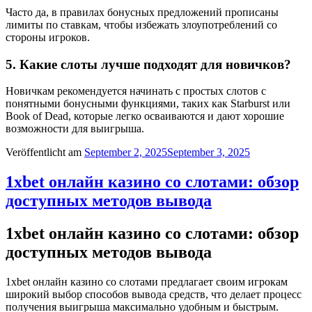
Часто да, в правилах бонусных предложений прописаны
лимиты по ставкам, чтобы избежать злоупотреблений со
стороны игроков.
5. Какие слоты лучше подходят для новичков?
Новичкам рекомендуется начинать с простых слотов с
понятными бонусными функциями, таких как Starburst или
Book of Dead, которые легко осваиваются и дают хорошие
возможности для выигрыша.
Veröffentlicht am
September 2, 2025
September 3, 2025
1xbet онлайн казино со слотами: обзор
доступных методов вывода
1xbet онлайн казино со слотами: обзор
доступных методов вывода
1xbet онлайн казино со слотами предлагает своим игрокам
широкий выбор способов вывода средств, что делает процесс
получения выигрыша максимально удобным и быстрым.