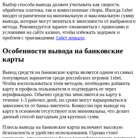
Выбор способа вывода должен учитывать как скорость
обработки платежа, так и комиссионные сборы. Иногда 1xbet
вводит ограничения на минимальную и максимальную сумму
вывода, которые могут меняться в зависимости от выбранного
метода. Рекомендуется заранее ознакомиться с правилами и
условиями на сайте казино, чтобы избежать задержек и
проблем с транзакциями
1хбет зеркало
.
Особенности вывода на банковские
карты
Вывод средств на банковские карты является одним из самых
популярных вариантов среди российских игроков 1xbet.
Чтобы воспользоваться этим методом, необходимо добавить
карту в профиль пользователя и подтвердить ее через
верификацию. Обычно средства зачисляются на карту в
течение 1-3 рабочих дней, но сроки могут варьироваться в
зависимости от банка-эмитента. Комиссии при выводе на
карту в основном отсутствуют или минимальны, что делает
данный способ выгодным для крупных сумм.
Плюсы вывода на банковские карты включают высокую
безопасность и удобство использования. Однако стоит