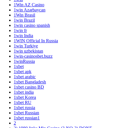
1Win AZ Casino
1win Azərbaycan
1Win Brasil
1win Brazil
1win casino spanish
1win fr
1win India
1WIN Official In Russia
1win Turkiye
1win uzbekistan
1win-casinosbet.buzz
1winRussia
1xbet
1xbet apk
1xbet arabic
1xbet Bangladesh
1xbet casino BD
1xbet india
1xbet Korea
1xbet RU
1xbet russia
1xbet Russian
1xbet russian1
2