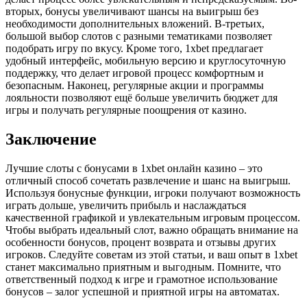
вторых, бонусы увеличивают шансы на выигрыш без
необходимости дополнительных вложений. В-третьих,
большой выбор слотов с разными тематиками позволяет
подобрать игру по вкусу. Кроме того, 1xbet предлагает
удобный интерфейс, мобильную версию и круглосуточную
поддержку, что делает игровой процесс комфортным и
безопасным. Наконец, регулярные акции и программы
лояльности позволяют ещё больше увеличить бюджет для
игры и получать регулярные поощрения от казино.
Заключение
Лучшие слоты с бонусами в 1xbet онлайн казино – это
отличный способ сочетать развлечение и шанс на выигрыш.
Используя бонусные функции, игроки получают возможность
играть дольше, увеличить прибыль и наслаждаться
качественной графикой и увлекательным игровым процессом.
Чтобы выбрать идеальный слот, важно обращать внимание на
особенности бонусов, процент возврата и отзывы других
игроков. Следуйте советам из этой статьи, и ваш опыт в 1xbet
станет максимально приятным и выгодным. Помните, что
ответственный подход к игре и грамотное использование
бонусов – залог успешной и приятной игры на автоматах.