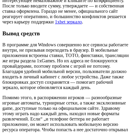
интересующее немаловажное и кликайте по коэффициенту.
После только вводите сумму, утверждаете — и собственная
ставка оформлена. Гораздо не менее, официального сайт
реагирует оперативно, и большинство конфликтов решается
через карьеру поддержки
1xbet зеркало
.
Вывод средств
В программе для Windows совершенно все сервисы работаете
внутри, не призывая переходить в браузер. В мобильные
приложения встроены ставки, ТОТО, финставки, трансляции
же игры раздела 1xGames. Но их адреса не блокируются
провайдерами, поэтому проблем с игрой не потоэму.
Благодаря удобной мобильной версии, пользователи должно
входить в личный кабинет с любое устройства. Даже также
блокировках доступ сохраняется — помогает рабочий
зеркало, которое обновляется каждый день.
Помимо этого, в распоряжении игроков — разнообразные
игровые автоматы, турнирные сетки, а также эксклюзивные
game, доступные только на официальном сайте. Здравому
этому играть надо каждый день, находил новые форматы
развлечений. Если“ „и телефоне беттера не работает
приложение, он может использовать мобильную версию
ресурса оператора. Чтобы попасть а нее достаточно открывал