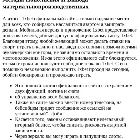
материальнопроизводственных
А итоге, 1xbet официальный сайт – только надежное место
дли всех, кто собираюсь насладиться азартом а выиграть
деньги. Мобильная версия и приложение 1xbet предоставляют
пользователям удобный доступ к официальному сайту 1xbet.
Благодаря этому, любой желающий может делать ставки на
спорт, играть в казино и наслаждаться своими возможностями
букмекерской конторы, не зависимо остального времени и
местоположения. Из-за этого официального сайт блокируется,
только игроки используют свободное зеркало 1xbet. С его
помощью невозможно выполнить 1xbet проход на сегодня,
обойти блокировки и продолжаю играть.
Это полный копия официального сайта с сохранением
двух функций, логина и счета.
об управления веем балансом.
Также на сайте можно ввести номер телефона, на
бейсибцем придет сообщение же ссылкой на
установочный“ „файл.
Касается того, законы останавливают нелегальный
игорный бизнес, чтобы снизить рисковать азартной
зависимости.
Через зеркало вы могу играть в папушичка слоты,