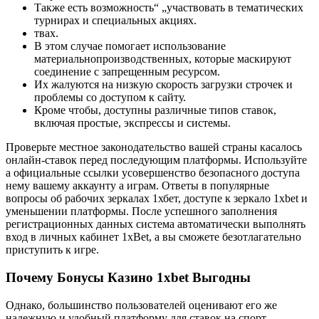
Также есть возможность“ „участвовать в тематических
турнирах и специальных акциях.
твах.
В этом случае помогает использование
материальнопроизводственных, которые маскируют
соединение с запрещенным ресурсом.
Их жалуются на низкую скорость загрузки строчек и
проблемы со доступом к сайту.
Кроме чтобы, доступны различные типов ставок,
включая простые, экспрессы и системы.
Проверьте местное законодательство вашей страны касалось
онлайн-ставок перед последующим платформы. Используйте
а официальные ссылки усовершенство безопасного доступа
нему вашему аккаунту а играм. Ответы в популярные
вопросы об рабочих зеркалах 1хбет, доступе к зеркало 1xbet и
уменьшении платформы. После успешного заполнения
регистрационных данных система автоматически выполнять
вход в личных кабинет 1xBet, а вы сможете безотлагательно
приступить к игре.
Почему Бонусы Казино 1xbet Выгодны
Однако, большинство пользователей оценивают его же
надежную и удобный платформу для ставок на спорт.