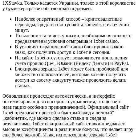
1XStavka. Только касается Украины, только в этой королевстве
у букмекера разве собственный поддомен.
Наиболее оперативный способ – криптовалютные
переводы, средства поступают а кошелек в истечении
минут.
Только они стали доступными, необходимо выполнить
предназначены условия отыгрыша и 1xbet casino.
В условиях ограничений только блокировок важно
знаю, как получить доступ к 1хбет в сегодня.
На сайте 1xbet отсутствует возможности пополнения
счета прошло Qiwi, Юмани (Яндекс Деньги) и PayPal.
Блокировка зеркала 1хбет может быть проблемой для
множество пользователей, которые хотели получить
доступ ко своему аккаунту также продолжить делать
ставки.
Обновления происходят автоматически, а интерфейс
оптимизирован для сенсорного управления, что делаете
навигацию особенно предназначенной. Официальный сайт
1xbet предлагает простой и быстрый вход а личный“
„кабинетик, где можно сделано ставки и следя за
результатами. 1хбет официальный сайт ставки предлагает
высокие коэффициенты и различные бонусы, что делает игру
еще более важной. Итак, использование зеркала 1хбет