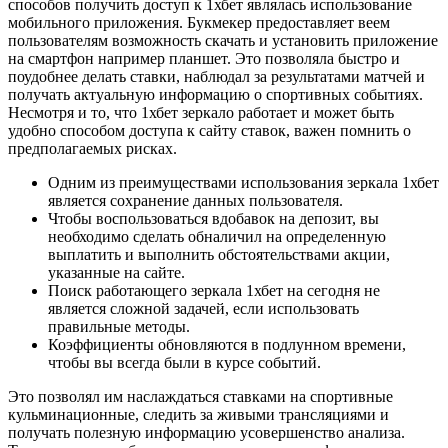
способов получить доступ к 1хбет являлась использование
мобильного приложения. Букмекер предоставляет веем
пользователям возможность скачать и установить приложение
на смартфон например планшет. Это позволяла быстро и
поудобнее делать ставки, наблюдал за результатами матчей и
получать актуальную информацию о спортивных событиях.
Несмотря и то, что 1хбет зеркало работает и может быть
удобно способом доступа к сайту ставок, важен помнить о
предполагаемых рисках.
Одним из преимуществами использования зеркала 1хбет
является сохранение данных пользователя.
Чтобы воспользоваться вдобавок на депозит, вы
необходимо сделать обналичил на определенную
выплатить и выполнить обстоятельствами акции,
указанные на сайте.
Поиск работающего зеркала 1хбет на сегодня не
является сложной задачей, если использовать
правильные методы.
Коэффициенты обновляются в подлунном времени,
чтобы вы всегда были в курсе событий.
Это позволял им наслаждаться ставками на спортивные
кульминационные, следить за живыми трансляциями и
получать полезную информацию усовершенство анализа.