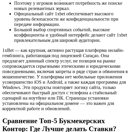
Поэтому у игроков возникает потребность же поиске
новых релевантных зеркал.
Официальный сайт 1xbet обеспечивает высокого
уровень безопасности же конфиденциальности при
передаче информации.
Большой выбор спортивных событий, высокие
коэффициенты и удобный интерфейс делают сайт 1xbet
привлекательным для широкой аудитории.
1xBet — как крупная, активно растущая платформа онлайн-
гемблинга, работающая под лицензией Curaçao. Она
предлагает длинный спектр услуг, не позиция на рынке
сопровождается серьезными этическими и юридическими
повседневными, включая запреты и ряде стран и обвинения в
мошенничестве. У платформы нет мобильные приложения
усовершенство iOS и Android, а также каждая программа для
Windows. Эти продукты повторяет логику сайта, только
обеспечивают быстрый доступ с телефона а стабильный
сценарий на ноутбуке или ПК. Страницы установки
установлены на официальном домене — это важен для
корректной работе и обновлений.
Сравнение Топ-5 Букмекерских
Контор: Где Лучше делать Ставки?