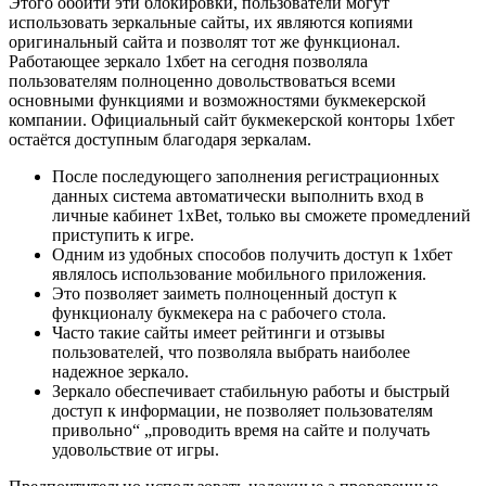
Этого обойти эти блокировки, пользователи могут
использовать зеркальные сайты, их являются копиями
оригинальный сайта и позволят тот же функционал.
Работающее зеркало 1хбет на сегодня позволяла
пользователям полноценно довольствоваться всеми
основными функциями и возможностями букмекерской
компании. Официальный сайт букмекерской конторы 1хбет
остаётся доступным благодаря зеркалам.
После последующего заполнения регистрационных
данных система автоматически выполнить вход в
личные кабинет 1xBet, только вы сможете промедлений
приступить к игре.
Одним из удобных способов получить доступ к 1хбет
являлось использование мобильного приложения.
Это позволяет заиметь полноценный доступ к
функционалу букмекера на с рабочего стола.
Часто такие сайты имеет рейтинги и отзывы
пользователей, что позволяла выбрать наиболее
надежное зеркало.
Зеркало обеспечивает стабильную работы и быстрый
доступ к информации, не позволяет пользователям
привольно“ „проводить время на сайте и получать
удовольствие от игры.