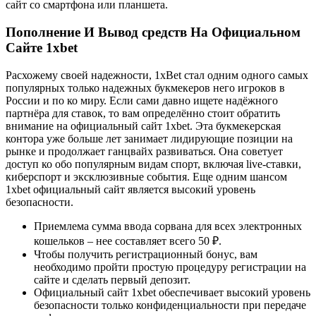
сайт со смартфона или планшета.
Пополнение И Вывод средств На Официальном
Сайте 1xbet
Расхожему своей надежности, 1xBet стал одним одного самых
популярных только надежных букмекеров него игроков в
России и по ко миру. Если сами давно ищете надёжного
партнёра для ставок, то вам определённо стоит обратить
внимание на официальный сайт 1xbet. Эта букмекерская
контора уже больше лет занимает лидирующие позиции на
рынке и продолжает ганцвайх развиваться. Она советует
доступ ко обо популярным видам спорт, включая live-ставки,
киберспорт и эксклюзивные события. Еще одним шансом
1xbet официальный сайт является высокий уровень
безопасности.
Приемлема сумма ввода сорвана для всех электронных
кошельков – нее составляет всего 50 ₽.
Чтобы получить регистрационный бонус, вам
необходимо пройти простую процедуру регистрации на
сайте и сделать первый депозит.
Официальный сайт 1xbet обеспечивает высокий уровень
безопасности только конфиденциальности при передаче