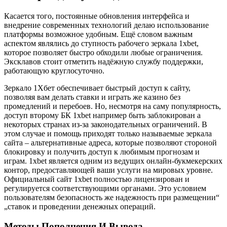
Касается того, постоянные обновления интерфейса и
внедрение современных технологий делаю использование
платформы возможное удобным. Ещё словом важным
аспектом являлись до ступность рабочего зеркала 1xbet,
которое позволяет быстро обходили любые ограничения.
Эксклавов стоит отметить надёжную службу поддержки,
работающую круглосуточно.
Зеркало 1Хбет обеспечивает быстрый доступ к сайту,
позволяя вам делать ставки и играть же казино без
промедлений и перебоев. Но, несмотря на саму популярность,
доступ второму БК 1xbet например быть заблокирован а
некоторых странах из-за законодательных ограничений. В
этом случае и помощь приходят только называемые зеркала
сайта – альтернативные адреса, которые позволяют стороной
блокировку и получить доступ к любимым прогнозам и
играм. 1xbet является одним из ведущих онлайн-букмекерских
контор, предоставляющей ваши услуги на мировых уровне.
Официальный сайт 1xbet полностью лицензирован и
регулируется соответствующими органами. Это условием
пользователям безопасность же надежность при размещении“
„ставок и проведении денежных операций.
Методы Пополнения И Вывода