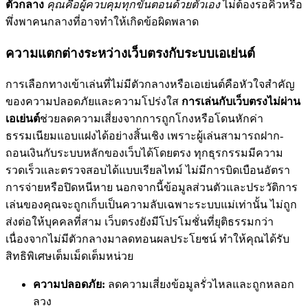
ตัวกลาง
คุณคือผู้ควบคุมทุกขั้นตอนด้วยตัวเอง
ไม่ต้องรอคิวหรือ
พึ่งพาคนกลางที่อาจทำให้เกิดข้อผิดพลาด
ความแตกต่างระหว่างเว็บตรงกับระบบเอเย่นต์
การเลือกทางเข้าเล่นที่ไม่มีตัวกลางหรือเอเย่นต์คือหัวใจสำคัญ
ของความปลอดภัยและความโปร่งใส
การเล่นกับเว็บตรงไม่ผ่าน
เอเย่นต์
ช่วยลดความเสี่ยงจากการถูกโกงหรือโดนหักค่า
ธรรมเนียมแอบแฝงได้อย่างสิ้นเชิง เพราะผู้เล่นสามารถฝาก-
ถอนเงินกับระบบหลักของเว็บได้โดยตรง ทุกธุรกรรมมีความ
รวดเร็วและตรวจสอบได้แบบเรียลไทม์ ไม่มีการบิดเบือนอัตรา
การจ่ายหรือปิดหนีหาย นอกจากนี้ข้อมูลส่วนตัวและประวัติการ
เล่นของคุณจะถูกเก็บเป็นความลับเฉพาะระบบแม่เท่านั้น ไม่ถูก
ส่งต่อให้บุคคลที่สาม เว็บตรงยังมีโปรโมชั่นที่ยุติธรรมกว่า
เนื่องจากไม่มีตัวกลางมาลดทอนผลประโยชน์ ทำให้คุณได้รับ
สิทธิพิเศษเต็มเม็ดเต็มหน่วย
ความปลอดภัย:
ลดความเสี่ยงข้อมูลรั่วไหลและถูกหลอก
ลวง