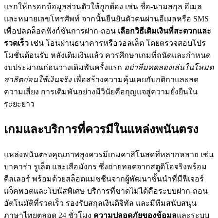
แรกให้กรอกข้อมูลส่วนตัวให้ถูกต้อง เช่น ชื่อ-นามสกุล อีเมล
และหมายเลขโทรศัพท์ จากนั้นยืนยันตัวตนผ่านอีเมลหรือ SMS
เพื่อปลดล็อคฟังก์ชันการฝาก-ถอน
เลือกวิธีเติมเงินที่สะดวกและ
รวดเร็ว
เช่น โอนผ่านธนาคารหรือวอลเล็ต โดยตรวจสอบโปร
โมชั่นต้อนรับ หลังเติมเงินแล้ว ควรศึกษาเกมที่ถนัดและกำหนด
งบประมาณก่อนวางเดิมพันครั้งแรก
อย่าลืมทดลองเล่นในโหมด
สาธิตก่อนใช้เงินจริง
เพื่อสร้างความคุ้นเคยกับกติกาและลด
ความเสี่ยง การเดิมพันอย่างมีวินัยคือกุญแจสู่ความยั่งยืนใน
ระยะยาว
เกมและบริการที่ควรมีในแหล่งพนันตรง
แหล่งพนันตรงคุณภาพสูงควรมีเกมคาสิโนสดที่หลากหลาย เช่น
บาคาร่า รูเล็ต และเสือมังกร ซึ่งถ่ายทอดจากสตูดิโอจริงพร้อม
ดีลเลอร์ พร้อมด้วยสล็อตแมชชีนจากผู้พัฒนาชั้นนำที่มีฟีเจอร์
แจ็คพอตและโบนัสพิเศษ บริการที่ขาดไม่ได้คือระบบฝาก-ถอน
อัตโนมัติที่รวดเร็ว รองรับสกุลเงินดิจิทัล และมีทีมสนับสนุน
ภาษาไทยตลอด 24 ชั่วโมง
ความปลอดภัยของข้อมูล
และระบบ