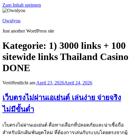
Zum Inhalt springen
Ownlyou
Just another WordPress site
Kategorie: 1) 3000 links + 100
sitewide links Thailand Casino
DONE
Veröffentlicht am
April 23, 2026
April 24, 2026
เว็บตรงไม่ผ่านเอเย่นต์ เล่นง่าย จ่ายจริง
ไม่มีขั้นต่ำ
เว็บตรงไม่ผ่านเอเย่นต์ คือทางเลือกที่ปลอดภัยและน่าเชื่อถือ
สำหรับนักเดิมพันยุคใหม่ ที่ต้องการเล่นกับระบบโดยตรงจากผู้