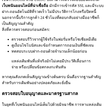
เว็บพนันออนไลน์ที่น่าเชื่อถือ
มักมีการเข้ารหัส SSL และมีระบบ
ฝาก-ถอนอัตโนมัติที่รวดเร็ว ไม่มีประวัติการโกงหรือปิดหนี้
นอกจากนี้บริการลูกค้า 24 ชั่วโมงที่ตอบกลับอย่างมืออาชีพก็
เป็นสัญญาณสำคัญ
สิ่งที่ควรตรวจสอบก่อนสมัคร:
ตรวจสอบรีวิวจากผู้ใช้จริงในฟอรั่มหรือโซเชียลมีเดีย
ดูเงื่อนไขโบนัสและข้อกำหนดการถอนเงินที่ชัดเจน
ทดสอบระบบฝาก-ถอนด้วยจำนวนเล็กน้อยก่อน
แหล่งเดิมพันที่แท้จริงมักไม่เคยมีประวัติเลื่อนการ
จ่าย หรือเปลี่ยนข้อตกลงกะทันหัน
หากคุณสังเกตเห็นสัญญาณข้างต้นครบ นั่นคือรากฐานสำคัญ
สำหรับการเดิมพันอย่างปลอดภัยและยั่งยืน
ตรวจสอบใบอนุญาตและมาตรฐานสากล
ในยุคที่เว็บพนันออนไลน์เต็มไปด้วยมิจฉาชีพ การหาแหล่งเดิม