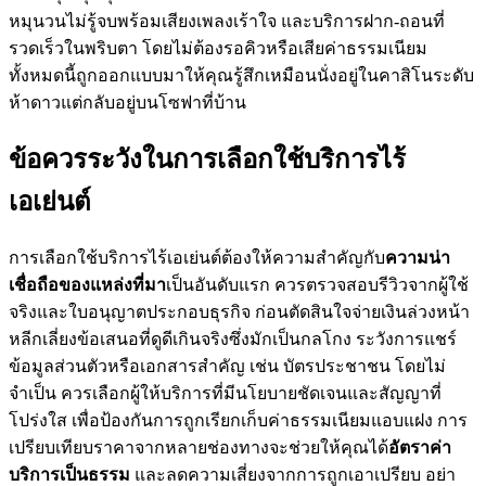
หมุนวนไม่รู้จบพร้อมเสียงเพลงเร้าใจ และบริการฝาก-ถอนที่
รวดเร็วในพริบตา โดยไม่ต้องรอคิวหรือเสียค่าธรรมเนียม
ทั้งหมดนี้ถูกออกแบบมาให้คุณรู้สึกเหมือนนั่งอยู่ในคาสิโนระดับ
ห้าดาวแต่กลับอยู่บนโซฟาที่บ้าน
ข้อควรระวังในการเลือกใช้บริการไร้
เอเย่นต์
การเลือกใช้บริการไร้เอเย่นต์ต้องให้ความสำคัญกับ
ความน่า
เชื่อถือของแหล่งที่มา
เป็นอันดับแรก ควรตรวจสอบรีวิวจากผู้ใช้
จริงและใบอนุญาตประกอบธุรกิจ ก่อนตัดสินใจจ่ายเงินล่วงหน้า
หลีกเลี่ยงข้อเสนอที่ดูดีเกินจริงซึ่งมักเป็นกลโกง ระวังการแชร์
ข้อมูลส่วนตัวหรือเอกสารสำคัญ เช่น บัตรประชาชน โดยไม่
จำเป็น ควรเลือกผู้ให้บริการที่มีนโยบายชัดเจนและสัญญาที่
โปร่งใส เพื่อป้องกันการถูกเรียกเก็บค่าธรรมเนียมแอบแฝง การ
เปรียบเทียบราคาจากหลายช่องทางจะช่วยให้คุณได้
อัตราค่า
บริการเป็นธรรม
และลดความเสี่ยงจากการถูกเอาเปรียบ อย่า