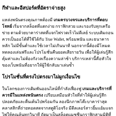
กีฬาและอีสปอร์ตที่อัตราจ่ายสูง
แหล่งพนันตรงคุณภาพต้องมี
เกมครบวงจรและบริการที่ตอบ
โจทย์
เริ่มจากสล็อตที่แตกง่าย กราฟิกสวย และรองรับทุกเครือ
ข่าย ตามด้วยบาคาร่าสดที่แจกไพ่รวดเร็วไม่ดีเลย์ ระบบเติมถอน
ควรเป็นออโต้ที่ใช้ได้กับ True Wallet, พร้อมพนัน และธนาคาร
หลัก ไม่มีขั้นต่ำและใช้เวลาไม่เกินนาที นอกจากนี้ต้องมีโหมด
ทดลองเล่นฟรีและโปรโมชั่นคืนยอดเสียรายวัน เพื่อให้ผู้เล่นรู้สึก
คุ้มค่าและไม่ต้องกังวลเรื่องความล่าช้า บริการเหล่านี้คือหัวใจ
ของเว็บพนันที่อยากให้ผู้ใช้กลับมาเล่นซ้ำ
โปรโมชั่นที่ตรงไปตรงมาไม่ผูกเงื่อนไข
ในโลกของการเดิมพันออนไลน์ที่กำลังเฟื่องฟู
เกมและบริการที่
ควรมีในแหล่งพนันตรง
เปรียบเสมือนหัวใจที่ทำให้ผู้เล่นรู้สึก
ปลอดภัยและตื่นเต้นไปพร้อมกัน ลองนึกภาพโต๊ะบาคาร่าสุด
คลาสสิกที่ถ่ายทอดสดจากสตูดิโอจริง มีดีลเลอร์สาวยิ้มแย้มแจก
ไพ่ให้คุณลุ้นทุกวินาที ถัดมาเป็นสล็อตแมชชีนกราฟิกสามมิติที่