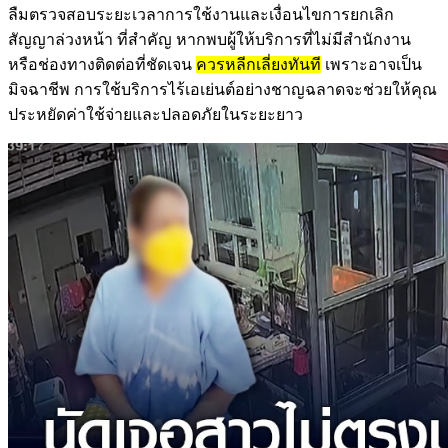
ลืมตรวจสอบระยะเวลาการใช้งานและเงื่อนไขการยกเลิก
สัญญาล่วงหน้า ที่สำคัญ หากพบผู้ให้บริการที่ไม่มีสำนักงาน
หรือช่องทางติดต่อที่ชัดเจน
ควรหลีกเลี่ยงทันที
เพราะอาจเป็น
มิจฉาชีพ การใช้บริการไร้เอเย่นต์อย่างชาญฉลาดจะช่วยให้คุณ
ประหยัดค่าใช้จ่ายและปลอดภัยในระยะยาว