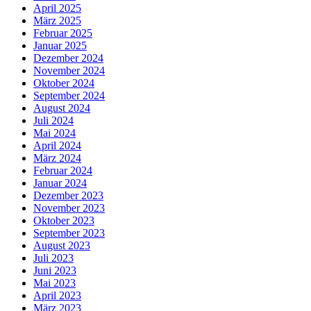
April 2025
März 2025
Februar 2025
Januar 2025
Dezember 2024
November 2024
Oktober 2024
September 2024
August 2024
Juli 2024
Mai 2024
April 2024
März 2024
Februar 2024
Januar 2024
Dezember 2023
November 2023
Oktober 2023
September 2023
August 2023
Juli 2023
Juni 2023
Mai 2023
April 2023
März 2023