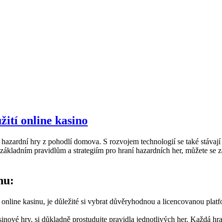
žití online kasino
 hazardní hry z pohodlí domova. S rozvojem technologií se také stávají s
ákladním pravidlům a strategiím pro hraní hazardních her, můžete se zač
nu:
 online kasinu, je důležité si vybrat důvěryhodnou a licencovanou plat
sinové hry, si důkladně prostudujte pravidla jednotlivých her. Každá hra 