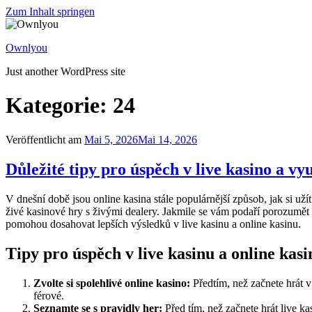
Zum Inhalt springen
Ownlyou
Just another WordPress site
Kategorie: 24
Veröffentlicht am
Mai 5, 2026
Mai 14, 2026
Důležité tipy pro úspěch v live kasino a vyu
V dnešní době jsou online kasina stále populárnější způsob, jak si užít
živé kasinové hry s živými dealery. Jakmile se vám podaří porozumět z
pomohou dosahovat lepších výsledků v live kasinu a online kasinu.
Tipy pro úspěch v live kasinu a online kasi
Zvolte si spolehlivé online kasino:
Předtím, než začnete hrát v
férové.
Seznamte se s pravidly her:
Před tím, než začnete hrát live ka