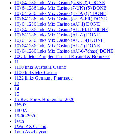
10) 641286 links Mix Casino (6-SE) (5) DONE
10) 641286 links Mix Casino (7-UK) (5) DONE
10) 641286 links Mix Casino (8-CA) (2) DONE
10) 641286 links Mix Casino (8-CA-FR) DONE
10) 641286 links Mix Casino (AU-1) DONE
10) 641286 links Mix Casino (AU-10-11) DONE
10) 641286 links Mix Casino (AU-2) DONE
10) 641286 links Mix Casino (AU-3-4) DONE
10) 641286 links Mix Casino (AU-5) DONE
10) 641286 links Mix Casino (AU-6-7chast) DONE
10€ Talletus Zimpler: Parhaat Kasinot & Bonukset
11
1100 links Australia Casino
1100 links Mix Casino
1122 links Germany Pharmacy
12
14
15
15 Best Forex Brokers for 2026
1650Z
1800Z
19-06-2026
1win
1Win AZ Casino
1win Azərbaycan