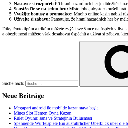
Nastavte si rozpočet:
Při hraní hazardních her je důležité si na
Soustřeďte se na jednu hru:
Místo toho, abyste zkoušeli hrát 
Využijte bonusy a promoakce:
Mnoho online kasin nabízí růz
Užívejte si zábavu:
Pamatujte, že hraní hazardních her by mělo
Díky těmto tipům a trikům můžete zvýšit své šance na úspěch v live k
a obezřetností můžete však dosahovat úspěchů a užívat si zábavu, kte
Suche nach:
Neue Beiträge
Megapari android ile mobilde kazanmaya başla
Mines Slot Hemen Oyna Kazan
Rulet Oyunu: sans ve Stratejinin Bulusması
Spannende Würfelspiele Ein ausführlicher Überblick über die 