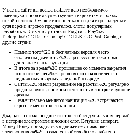
У нас на сайте вы всегда найдете всю необходимую
имеющуюся по всем существующей вариантам игровых
онлайн слотов. Лучшие интернет казино для игры на деньги
судя версии игроков предлагалось слоты популярных
разработки. К их числу относят Pragmatic Play%2C
Endorphina%2C Relax Gaming%2C ELK%2C Push Gaming и
другие студии.
Помимо того%2C в бесплатных версиях часто
отключены джекпоты%2C а регрессной некоторые
дополнительные функции.
В итоге за время%2C прошедшее со момента закрытия
игорного бизнеса%2C резко выросшая количество
подпольных игорных заведений в городе.
Сайты%2C имели разрешение на работы%2C регулярно
предоставляют денежной отчетность в контролирующие
органы.
Незначительно меняется навигация%2C встречаются
скрытые меню только кнопки.
Двадцатью позже позднее тот только бренд явил миру первый
в истории электромеханический слот. Катушки аппарата
Money Honey приводились в движение с помощью
электропривода%2C а само устройство было снабжено