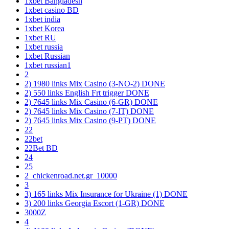
1xbet Bangladesh
1xbet casino BD
1xbet india
1xbet Korea
1xbet RU
1xbet russia
1xbet Russian
1xbet russian1
2
2) 1980 links Mix Casino (3-NO-2) DONE
2) 550 links English Frt trigger DONE
2) 7645 links Mix Casino (6-GR) DONE
2) 7645 links Mix Casino (7-IT) DONE
2) 7645 links Mix Casino (9-PT) DONE
22
22bet
22Bet BD
24
25
2_chickenroad.net.gr_10000
3
3) 165 links Mix Insurance for Ukraine (1) DONE
3) 200 links Georgia Escort (1-GR) DONE
3000Z
4