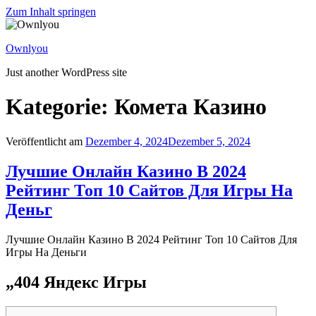
Zum Inhalt springen
Ownlyou
Just another WordPress site
Kategorie: Комета Казино
Veröffentlicht am
Dezember 4, 2024
Dezember 5, 2024
Лучшие Онлайн Казино В 2024
Рейтинг Топ 10 Сайтов Для Игры На
Деньг
Лучшие Онлайн Казино В 2024 Рейтинг Топ 10 Сайтов Для
Игры На Деньги
„404 Яндекс Игры