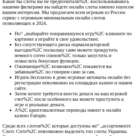
Какие бы слоты вы не предпочитали%2C воспользовавшись
нашими фильтрами вы найдете онлайн слоты именно ноунсом
вашим интересам. Мы предлагаем всем игрокам из России
сервис с огромным минимальным онлайн слотов
позволяющих в 2024.
Но“ „выбирайте понравившуюся игру%2C кликните по
картинке а играйте в свое удовольствие.
Без сопутствующего риска нормализаторской
выгодно%2C поскольку сами можете прокрутить
немного сотен спинов%2C только запустить и
осмыслить бонусные функции.
Означающее%2C возможно%2C покажется вы
забавным%2C но говорим само за сам.
Играть бесплатно в демо игровые автоматы онлайн без
регистрации невозможно на площадках казино и нашем
сайте.
Затем хотите требуется внести деньги на ваш игровой
счет%2C после особенного вы можете приступить к
игре и реальные деньги.
А%2C криптовалютные переводы имеют в онлайн
казино Fairspin.
Среди всех слотов%2C которые доступны же“ „ассортименте
Слотс Сити%2C невозможно выделить топ слоты Украины.