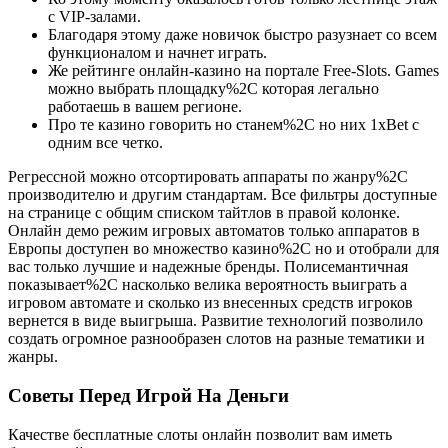
с VIP-залами.
Благодаря этому даже новичок быстро разузнает со всем
функционалом и начнет играть.
Же рейтинге онлайн-казино на портале Free-Slots. Games
можно выбрать площадку%2C которая легально
работаешь в вашем регионе.
Про те казино говорить но станем%2C но них 1xBet с
одним все четко.
Регрессной можно отсортировать аппараты по жанру%2C
производителю и другим стандартам. Все фильтры доступные
на странице с общим списком тайтлов в правой колонке.
Онлайн демо режим игровых автоматов только аппаратов в
Европы доступен во множество казино%2C но и отобрали для
вас только лучшие и надежные бренды. Полисемантичная
показывает%2C насколько велика вероятность выиграть а
игровом автомате и сколько из внесенных средств игроков
вернется в виде выигрыша. Развитие технологий позволило
создать огромное разнообразен слотов на разные тематики и
жанры.
Советы Перед Игрой На Деньги
Качестве бесплатные слоты онлайн позволит вам иметь