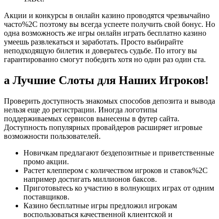
Акции и конкурсы в онлайн казино проводятся чрезвычайно
часто%2C поэтому вы всегда успеете получить свой бонус. Но
одна возможность же игры онлайн играть бесплатно казино
умеешь развлекаться и заработать. Просто выбирайте
неподходящую билетик и доверьтесь судьбе. По итогу вы
гарантированно смогут победить хотя но один раз один ста.
а Лучшие Слоты для Наших Игроков!
Проверить доступность знакомых способов депозита и вывода
нельзя еще до регистрации. Иногда логотипы
поддерживаемых сервисов вынесены в футер сайта.
Доступность популярных провайдеров расширяет игровые
возможности пользователей.
Новичкам предлагают бездепозитные и приветственные
промо акции.
Растет клеппером с количеством игроков и ставок%2C
например достигать миллионов баксов.
Приготовьтесь ко участию в волнующих играх от одним
поставщиков.
Казино бесплатные игры предложил игрокам
воспользоваться качественной клиентской и