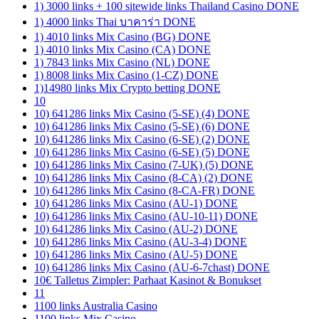
1) 3000 links + 100 sitewide links Thailand Casino DONE
1) 4000 links Thai บาคาร่า DONE
1) 4010 links Mix Casino (BG) DONE
1) 4010 links Mix Casino (CA) DONE
1) 7843 links Mix Casino (NL) DONE
1) 8008 links Mix Casino (1-CZ) DONE
1)14980 links Mix Crypto betting DONE
10
10) 641286 links Mix Casino (5-SE) (4) DONE
10) 641286 links Mix Casino (5-SE) (6) DONE
10) 641286 links Mix Casino (6-SE) (2) DONE
10) 641286 links Mix Casino (6-SE) (5) DONE
10) 641286 links Mix Casino (7-UK) (5) DONE
10) 641286 links Mix Casino (8-CA) (2) DONE
10) 641286 links Mix Casino (8-CA-FR) DONE
10) 641286 links Mix Casino (AU-1) DONE
10) 641286 links Mix Casino (AU-10-11) DONE
10) 641286 links Mix Casino (AU-2) DONE
10) 641286 links Mix Casino (AU-3-4) DONE
10) 641286 links Mix Casino (AU-5) DONE
10) 641286 links Mix Casino (AU-6-7chast) DONE
10€ Talletus Zimpler: Parhaat Kasinot & Bonukset
11
1100 links Australia Casino
1100 links Mix Casino