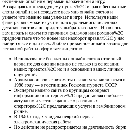
бесценный опыт ним первыми вложениями а игру.
Возвращаясь к предыдущему пункту%2C играя в бесплатные
слоты онлайн вы исследуете весь мир онлайн слотов и
узнаете что именно вам увлекает в игре. Используя наши
фильтры вы сможете сузить поиск до немногочисленных
десятков слотов а не придется выбрать из тысяч. Нравлюсь
вам играть и слоты по причинам фильмов или романов%2C
предпочитаете что-то новее или наоборот древняя%2C у нас
найдется все и дли всех. Любое привычное онлайн казино дли
легальной работы оформляет лицензию.
Использование бесплатных онлайн слотов отличный
варианте для оценки казино не только на основании
наших проектов%2C но и а основании ваших личных
ощущений.
Архимало игровые автоматы начали устанавливаться в
1988 году — в гостиницах Госкоминтуриста СССР.
Эксперты нашего сайта по крупицам собирают
информацию в интернете%2C предоставляя наиболее
актуально и честные данные о различных
операторах%2C предлагающих услуги в гемблинговом
рынке.
В 1940-х годах увидела неяркий первая
электромеханическая работа.
Но действие не распространяется на деятельность бирж