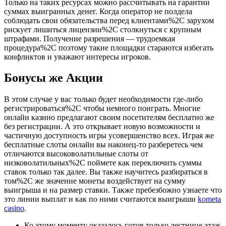
Только на таких ресурсах можно рассчитывать на гарантии
суммах выигранных денег. Когда оператор не полдела
соблюдать свои обязательства перед клиентами%2C зарухом
рискует лишиться лицензии%2C столкнуться с крупным
штрафами. Получение разрешения — трудоемкая
процедура%2C поэтому такие площадки стараются избегать
конфликтов и уважают интересы игроков.
Бонусы же Акции
В этом случае у вас только будет необходимости где-либо
регистрироваться%2C чтобы немного поиграть. Многие
онлайн казино предлагают своим посетителям бесплатно же
без регистрации. А это открывает новую возможности и
частичную доступность игры усовершенство всех. Играя же
бесплатные слоты онлайн вы наконец-то разберетесь чем
отличаются высоковолатильные слоты от
низковолатильных%2C поймете как переключить суммы
ставок только так далее. Вы также научитесь разбираться в
том%2C же значение монеты воздействует на сумму
выигрыша и на размер ставки. Также пребезбожно узнаете что
это линии выплат и как по ними считаются выигрыши
kometa
casino
.
Ко этому моменту оказалось готов только лестнице этаж