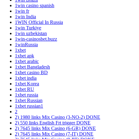
1win casino spanish
1win fr
1win India
1WIN Official In Russia
1win Turkiye
1win uzbekistan
1win-casinosbet.buzz
1winRussia
1xbet
1xbet apk
1xbet arabic
1xbet Bangladesh
1xbet casino BD
1xbet india
1xbet Korea
1xbet RU
1xbet russia
1xbet Russian
1xbet russian1
2
2) 1980 links Mix Casino (3-NO-2) DONE
2) 550 links English Frt trigger DONE
2) 7645 links Mix Casino (6-GR) DONE
2) 7645 links Mix Casino (7-IT) DONE