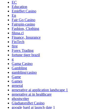
EC
Education
EmirBet Casino
En
Fair Go Casino
Fairspin-casino
Fashion, Clothing
filusa.cl
Finance, Insurance
FinTech
first
Forex Trading
fortune tiger brazil
g
Gama Casino
Gambling
gambling/casino
Game
Games
general
generative ai application landscape 1
generative ai in healthcare
ghostwriter
GladiatorsBet Casino
google bard ai launch date 1