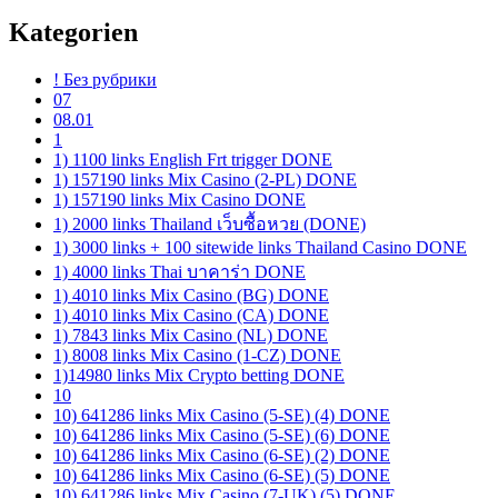
Kategorien
! Без рубрики
07
08.01
1
1) 1100 links English Frt trigger DONE
1) 157190 links Mix Casino (2-PL) DONE
1) 157190 links Mix Casino DONE
1) 2000 links Thailand เว็บซื้อหวย (DONE)
1) 3000 links + 100 sitewide links Thailand Casino DONE
1) 4000 links Thai บาคาร่า DONE
1) 4010 links Mix Casino (BG) DONE
1) 4010 links Mix Casino (CA) DONE
1) 7843 links Mix Casino (NL) DONE
1) 8008 links Mix Casino (1-CZ) DONE
1)14980 links Mix Crypto betting DONE
10
10) 641286 links Mix Casino (5-SE) (4) DONE
10) 641286 links Mix Casino (5-SE) (6) DONE
10) 641286 links Mix Casino (6-SE) (2) DONE
10) 641286 links Mix Casino (6-SE) (5) DONE
10) 641286 links Mix Casino (7-UK) (5) DONE