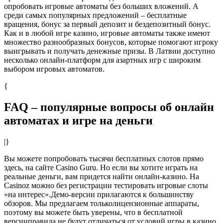
опробовать игровые автоматы без больших вложений. А
среди самых популярных предложений – бесплатные
вращения, бонус за первый депозит и бездепозитный бонус.
Как и в любой игре казино, игровые автоматы также имеют
множество разнообразных бонусов, которые помогают игроку
выигрывать и получать денежные призы. В Латвии доступно
несколько онлайн-платформ для азартных игр с широким
выбором игровых автоматов.
{
FAQ – популярные вопросы об онлайн
автоматах и игре на деньги
|}
Вы можете попробовать тысячи бесплатных слотов прямо
здесь, на сайте Casino Guru. Но если вы хотите играть на
реальные деньги, вам придется найти онлайн-казино. На
Casinoz можно без регистрации тестировать игровые слоты
«на интерес».Демо-версии прилагаются к большинству
обзоров. Мы предлагаем тольколицензионные аппараты,
поэтому вы можете быть уверены, что в бесплатной
версииправила не будут отличаться от условий игры в казино