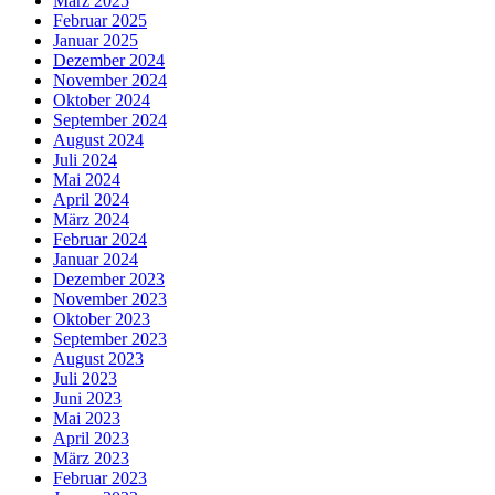
März 2025
Februar 2025
Januar 2025
Dezember 2024
November 2024
Oktober 2024
September 2024
August 2024
Juli 2024
Mai 2024
April 2024
März 2024
Februar 2024
Januar 2024
Dezember 2023
November 2023
Oktober 2023
September 2023
August 2023
Juli 2023
Juni 2023
Mai 2023
April 2023
März 2023
Februar 2023