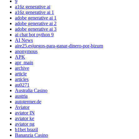
9
a16z generative ai
a16z generative ai 1
adobe generative ai 1
adobe generative ai 2
adobe generative ai 3
ai chat bot python 9
AI News
aire25.esjuegos-para-ganar-dinero-por-bizum
anonymous
APK
apr_main
archive
article
articles
au0271
Australia Casino
austria
autotermer.de
Aviator
aviator IN
aviator ke
aviator ng
b1bet brazil
Bananzia Casino