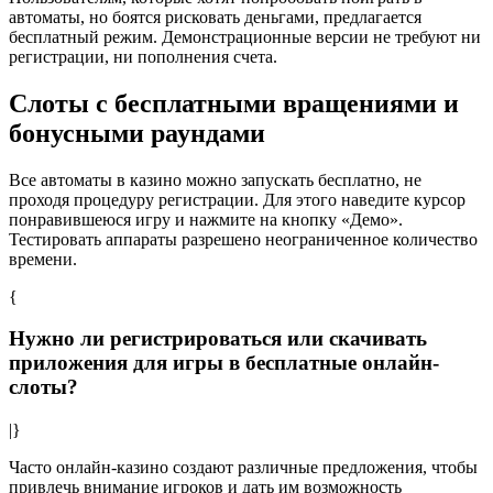
автоматы, но боятся рисковать деньгами, предлагается
бесплатный режим. Демонстрационные версии не требуют ни
регистрации, ни пополнения счета.
Слоты с бесплатными вращениями и
бонусными раундами
Все автоматы в казино можно запускать бесплатно, не
проходя процедуру регистрации. Для этого наведите курсор
понравившеюся игру и нажмите на кнопку «Демо».
Тестировать аппараты разрешено неограниченное количество
времени.
{
Нужно ли регистрироваться или скачивать
приложения для игры в бесплатные онлайн-
слоты?
|}
Часто онлайн-казино создают различные предложения, чтобы
привлечь внимание игроков и дать им возможность