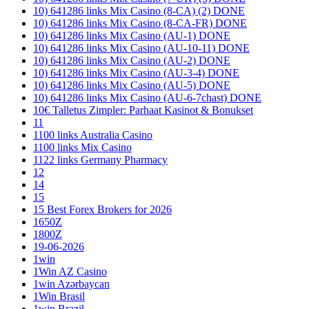
10) 641286 links Mix Casino (8-CA) (2) DONE
10) 641286 links Mix Casino (8-CA-FR) DONE
10) 641286 links Mix Casino (AU-1) DONE
10) 641286 links Mix Casino (AU-10-11) DONE
10) 641286 links Mix Casino (AU-2) DONE
10) 641286 links Mix Casino (AU-3-4) DONE
10) 641286 links Mix Casino (AU-5) DONE
10) 641286 links Mix Casino (AU-6-7chast) DONE
10€ Talletus Zimpler: Parhaat Kasinot & Bonukset
11
1100 links Australia Casino
1100 links Mix Casino
1122 links Germany Pharmacy
12
14
15
15 Best Forex Brokers for 2026
1650Z
1800Z
19-06-2026
1win
1Win AZ Casino
1win Azərbaycan
1Win Brasil
1win Brazil