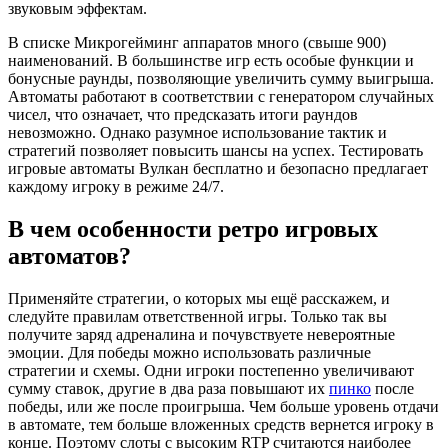
звуковым эффектам.
В списке Микрогейминг аппаратов много (свыше 900)
наименований. В большинстве игр есть особые функции и
бонусные раунды, позволяющие увеличить сумму выигрыша.
Автоматы работают в соответствии с генератором случайных
чисел, что означает, что предсказать итоги раундов
невозможно. Однако разумное использование тактик и
стратегий позволяет повысить шансы на успех. Тестировать
игровые автоматы Вулкан бесплатно и безопасно предлагает
каждому игроку в режиме 24/7.
В чем особенности ретро игровых
автоматов?
Применяйте стратегии, о которых мы ещё расскажем, и
следуйте правилам ответственной игры. Только так вы
получите заряд адреналина и почувствуете невероятные
эмоции. Для победы можно использовать различные
стратегии и схемы. Одни игроки постепенно увеличивают
сумму ставок, другие в два раза повышают их
пинко
после
победы, или же после проигрыша. Чем больше уровень отдачи
в автомате, тем больше вложенных средств вернется игроку в
конце. Поэтому слоты с высоким RTP считаются наиболее