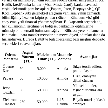
ve size en münasip yöntemi seçmek sadece birkaç saniyenizi alıyor.
Bettilt, kredi/banka kartları (Visa, MasterCard), banka havalesi,
çeşitli elektronik para hesapları (Papara, Jeton, Ecopayz vb.), QR
Kod, Cepbank gibi geleneksel araçların yanı sıra, yakın zamanda
bilinirliğini yükselten kripto paralar (Bitcoin, Ethereum vb.) gibi
epey emniyetli finansal yöntem sağlıyor. Bu kapsamlı seçenek ağı,
her kullanıcının tercihine ve bölgesel bankacılık eğilimlerine
münasip bir alternatif bulmasını sağlıyor. Bilhassa yerel kullanıcılar
için mahalli para transfer metotlarının mevcudiyeti, adımları daha da
hızlandırıyor. Burada Bettilt’te bulabileceğiniz bazı meşhur depozito
seçenekleri ve avantajları:
Asgari
Ödeme
Maksimum
Muamele
Yatırım
Avantajları
Yöntemi
Tutar (TL)
Zamanı
(TL)
Ödeme
Sıkça tercih edilen,
50
5.000
Anında
Kartı
pratik ulaşım
Hızlı, emniyetli
Papara
50
10.000
Anında
dijital cüzdan
Yüksek limitler,
Jeton
50
50.000
Anında
taşınabilir cihazlara
Cüzdan
uygun
Elektronik
1-15
Büyük tutarlar, klasik
250
50.000
Transfer
Dakika
emniyet