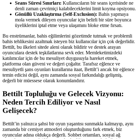
Seans Süresi Sınırları:
Kullanıcıların bir seans içerisinde ne
denli zaman çevrimiçi kalabileceklerini limit koyma opsiyonu.
Gönüllü Uzaklaştırma (Self-Exclusion):
Bahis yapmaya
mola vermek dileyen oyuncular için belirli bir süre boyunca
üyeliklerini iptal etme veya ulaşımını bloke etme fırsatı.
Bu enstrümanlar, bahis eğilimlerini gözetimde tutmak ve problemli
bahis tehlikesini azaltmak isteyen biz kullanıcılar için çok değerlidir.
Bettilt, bu ilkeleri sitede aleni olarak bildirir ve destek arayan
oyunculara destek teşkilatlarına sevk eder. Memleketimizdeki
katılımcılar için de bu mesuliyet duygusuyla hareket etmek,
platforma olan güveni ve değeri çoğaltır. Tarafsız eğlence ve
mesuliyetli şans oyunları kurallarına itaat, Bettilt’i ancak bir eğlence
temin edicisi değil, aynı zamanda sosyal farkındalığı gelişmiş,
değerli bir müessese olarak konumlandırır.
Bettilt Topluluğu ve Gelecek Vizyonu:
Neden Tercih Ediliyor ve Nasıl
Gelişecek?
Bettilt’in yalnızca şahsi bir oyun yaşantısı sunmakla kalmayıp, aynı
zamanda bir cemiyet atmosferi oluşturduğunu fark etmek, biz
oyuncular adına oldukça değerli. Sohbet ortamları, sosyal ağ