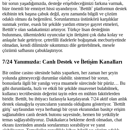
bir sorun yaşadığımızda, desteğe erişebileceğimizi farkına varmak,
bize önemli bir emniyet hissi uyandırıyor. `Bettilt` platformun destek
ekibinin tek başına çabuk değil, aynı zamanda bilgili ve çözüm
odaklı olması da beğenilesi. Sorunlarımıza üstünkörü karşılıklar
sunmak yerine, esaslı bir şekilde yardım etmeye gayret etmeleri,
Bettilt’e olan sadakatimizi artırıyor. Türkçe lisan desteğinin
bulunması, ülkemizdeki oyuncular için iletişimi çok daha kolay ve
anlaşılır hale getiriyor. çetrefilli ifadelerle boğuşmak mecburiyetinde
olmadan, kendi dilimizde sıkıntımızı dile getirebilmek, mesele
çözümü safhasını çabuklaştırıyor.
7/24 Yanımızda: Canlı Destek ve İletişim Kanalları
Bir online casino sitesinde bahis yaparken, her zaman her şeyin
yolunda gitmeyeceği durumlar olabilir. sistemsel bir sorun,
bonuslarla ilgili bir yanılgı veya muamele sürecinde bir pürüz… Bu
gibi durumlarda, hızlı ve etkili bir şekilde muavenet bulabilmek,
kullanıcı tecrübesinin değerini tayin eden en mühim faktörlerden
biridir. Bettilt, bu ihtiyacı fazlasıyla karşılayarak 7/24 aktif olan anlık
destek olanağıyla oyuncuların yanında olduğunu gösteriyor. `Bettilt
giriş` sayfasından veya herhangi bir oyun ekranından basitçe erişim
sağlanabilen canlı destek butonu sayesinde, hemen bir yetkiliyle
temas sağlayabiliyoruz. Dakikalarca bekleme derdi olmadan, chat
ekranı üzerinden anında sorularımızı sorabiliyor ve yanıt