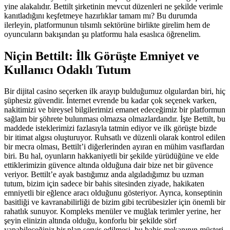
yine alakalıdır. Bettilt şirketinin mevcut düzenleri ne şekilde verimle
kanıtladığını keşfetmeye hazırlıklar tamam mı? Bu durumda
ilerleyin, platformunun tılsımlı sektörüne birlikte girelim hem de
oyuncuların bakışından şu platformu hala esaslıca öğrenelim.
Niçin Bettilt: İlk Görüşte Emniyet ve
Kullanıcı Odaklı Tutum
Bir dijital casino seçerken ilk arayıp bulduğumuz olgulardan biri, hiç
şüphesiz güvendir. İnternet evrende bu kadar çok seçenek varken,
nakitimizi ve bireysel bilgilerimizi emanet edeceğimiz bir platformun
sağlam bir şöhrete bulunması olmazsa olmazlardandır. İşte Bettilt, bu
maddede isteklerimizi fazlasıyla tatmin ediyor ve ilk görüşte bizde
bir itimat algısı oluşturuyor. Ruhsatlı ve düzenli olarak kontrol edilen
bir mecra olması, Bettilt’i diğerlerinden ayıran en mühim vasıflardan
biri. Bu hal, oyunların hakkaniyetli bir şekilde yürüdüğüne ve elde
ettiklerimizin güvence altında olduğuna dair bize net bir güvence
veriyor. Bettilt’e ayak bastığımız anda algıladığımız bu uzman
tutum, bizim için sadece bir bahis sitesinden ziyade, hakikaten
emniyetli bir eğlence aracı olduğunu gösteriyor. Ayrıca, konseptinin
basitliği ve kavranabilirliği de bizim gibi tecrübesizler için önemli bir
rahatlık sunuyor. Kompleks menüler ve muğlak terimler yerine, her
şeyin elinizin altında olduğu, konforlu bir şekilde sörf
yapabileceğiniz bir plan servis edilmesi, bu bahis mekanının müşteri