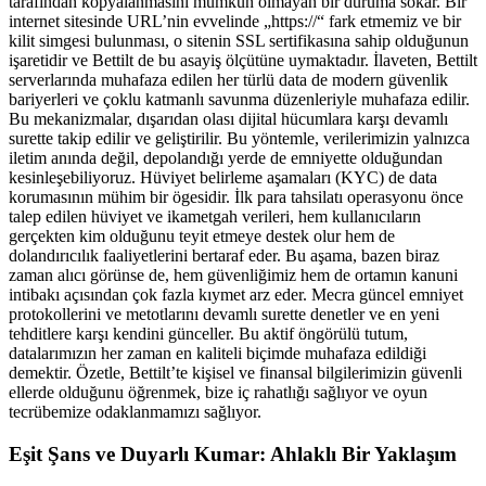
tarafından kopyalanmasını mümkün olmayan bir duruma sokar. Bir
internet sitesinde URL’nin evvelinde „https://“ fark etmemiz ve bir
kilit simgesi bulunması, o sitenin SSL sertifikasına sahip olduğunun
işaretidir ve Bettilt de bu asayiş ölçütüne uymaktadır. İlaveten, Bettilt
serverlarında muhafaza edilen her türlü data de modern güvenlik
bariyerleri ve çoklu katmanlı savunma düzenleriyle muhafaza edilir.
Bu mekanizmalar, dışarıdan olası dijital hücumlara karşı devamlı
surette takip edilir ve geliştirilir. Bu yöntemle, verilerimizin yalnızca
iletim anında değil, depolandığı yerde de emniyette olduğundan
kesinleşebiliyoruz. Hüviyet belirleme aşamaları (KYC) de data
korumasının mühim bir ögesidir. İlk para tahsilatı operasyonu önce
talep edilen hüviyet ve ikametgah verileri, hem kullanıcıların
gerçekten kim olduğunu teyit etmeye destek olur hem de
dolandırıcılık faaliyetlerini bertaraf eder. Bu aşama, bazen biraz
zaman alıcı görünse de, hem güvenliğimiz hem de ortamın kanuni
intibakı açısından çok fazla kıymet arz eder. Mecra güncel emniyet
protokollerini ve metotlarını devamlı surette denetler ve en yeni
tehditlere karşı kendini günceller. Bu aktif öngörülü tutum,
datalarımızın her zaman en kaliteli biçimde muhafaza edildiği
demektir. Özetle, Bettilt’te kişisel ve finansal bilgilerimizin güvenli
ellerde olduğunu öğrenmek, bize iç rahatlığı sağlıyor ve oyun
tecrübemize odaklanmamızı sağlıyor.
Eşit Şans ve Duyarlı Kumar: Ahlaklı Bir Yaklaşım