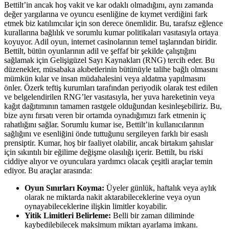
Bettilt’in ancak hoş vakit ve kar odaklı olmadığını, aynı zamanda
değer yargılarına ve oyuncu esenliğine de kıymet verdiğini fark
etmek biz katılımcılar için son derece önemlidir. Bu, tarafsız eğlence
kurallarına bağlılık ve sorumlu kumar politikaları vasıtasıyla ortaya
koyuyor. Adil oyun, internet casinolarının temel taşlarından biridir.
Bettilt, bütün oyunlarının adil ve şeffaf bir şekilde çalıştığını
sağlamak için Gelişigüzel Sayı Kaynakları (RNG) tercih eder. Bu
düzenekler, müsabaka akıbetlerinin bütünüyle talihe bağlı olmasını
mümkün kılar ve insan müdahalesini veya aldatma yapılmasını
önler. Özerk teftiş kurumları tarafından periyodik olarak test edilen
ve belgelendirilen RNG’ler vasıtasıyla, her yuva hareketinin veya
kağıt dağıtımının tamamen rastgele olduğundan kesinleşebiliriz. Bu,
bize aynı fırsatı veren bir ortamda oynadığımızı fark etmenin iç
rahatlığını sağlar. Sorumlu kumar ise, Bettilt’in kullanıcılarının
sağlığını ve esenliğini önde tuttuğunu sergileyen farklı bir esaslı
prensiptir. Kumar, hoş bir faaliyet olabilir, ancak birtakım şahıslar
için sıkıntılı bir eğilime değişme olasılığı içerir. Bettilt, bu riski
ciddiye alıyor ve oyunculara yardımcı olacak çeşitli araçlar temin
ediyor. Bu araçlar arasında:
Oyun Sınırları Koyma:
Üyeler günlük, haftalık veya aylık
olarak ne miktarda nakit aktarabileceklerine veya oyun
oynayabileceklerine ilişkin limitler koyabilir.
Yitik Limitleri Belirleme:
Belli bir zaman diliminde
kaybedilebilecek maksimum miktarı ayarlama imkanı.