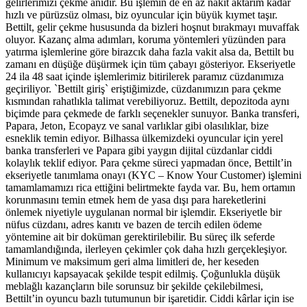
gelirlerimizi çekme anıdır. Bu işlemin de en az nakit aktarım kadar
hızlı ve pürüzsüz olması, biz oyuncular için büyük kıymet taşır.
Bettilt, gelir çekme hususunda da bizleri hoşnut bırakmayı muvaffak
oluyor. Kazanç alma adımları, koruma yöntemleri yüzünden para
yatırma işlemlerine göre birazcık daha fazla vakit alsa da, Bettilt bu
zamanı en düşüğe düşürmek için tüm çabayı gösteriyor. Ekseriyetle
24 ila 48 saat içinde işlemlerimiz bitirilerek paramız cüzdanımıza
geçiriliyor. `Bettilt giriş` eriştiğimizde, cüzdanımızın para çekme
kısmından rahatlıkla talimat verebiliyoruz. Bettilt, depozitoda aynı
biçimde para çekmede de farklı seçenekler sunuyor. Banka transferi,
Papara, Jeton, Ecopayz ve sanal varlıklar gibi olasılıklar, bize
esneklik temin ediyor. Bilhassa ülkemizdeki oyuncular için yerel
banka transferleri ve Papara gibi yaygın dijital cüzdanlar ciddi
kolaylık teklif ediyor. Para çekme süreci yapmadan önce, Bettilt’in
ekseriyetle tanımlama onayı (KYC – Know Your Customer) işlemini
tamamlamamızı rica ettiğini belirtmekte fayda var. Bu, hem ortamın
korunmasını temin etmek hem de yasa dışı para hareketlerini
önlemek niyetiyle uygulanan normal bir işlemdir. Ekseriyetle bir
nüfus cüzdanı, adres kanıtı ve bazen de tercih edilen ödeme
yöntemine ait bir doküman gerektirilebilir. Bu süreç ilk seferde
tamamlandığında, ilerleyen çekimler çok daha hızlı gerçekleşiyor.
Minimum ve maksimum geri alma limitleri de, her keseden
kullanıcıyı kapsayacak şekilde tespit edilmiş. Çoğunlukla düşük
meblağlı kazançların bile sorunsuz bir şekilde çekilebilmesi,
Bettilt’in oyuncu bazlı tutumunun bir işaretidir. Ciddi kârlar için ise