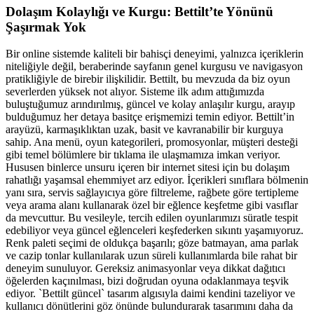
Dolaşım Kolaylığı ve Kurgu: Bettilt’te Yönünü
Şaşırmak Yok
Bir online sistemde kaliteli bir bahisçi deneyimi, yalnızca içeriklerin
niteliğiyle değil, beraberinde sayfanın genel kurgusu ve navigasyon
pratikliğiyle de birebir ilişkilidir. Bettilt, bu mevzuda da biz oyun
severlerden yüksek not alıyor. Sisteme ilk adım attığımızda
buluştuğumuz arındırılmış, güncel ve kolay anlaşılır kurgu, arayıp
bulduğumuz her detaya basitçe erişmemizi temin ediyor. Bettilt’in
arayüzü, karmaşıklıktan uzak, basit ve kavranabilir bir kurguya
sahip. Ana menü, oyun kategorileri, promosyonlar, müşteri desteği
gibi temel bölümlere bir tıklama ile ulaşmamıza imkan veriyor.
Hususen binlerce unsuru içeren bir internet sitesi için bu dolaşım
rahatlığı yaşamsal ehemmiyet arz ediyor. İçerikleri sınıflara bölmenin
yanı sıra, servis sağlayıcıya göre filtreleme, rağbete göre tertipleme
veya arama alanı kullanarak özel bir eğlence keşfetme gibi vasıflar
da mevcuttur. Bu vesileyle, tercih edilen oyunlarımızı süratle tespit
edebiliyor veya güncel eğlenceleri keşfederken sıkıntı yaşamıyoruz.
Renk paleti seçimi de oldukça başarılı; göze batmayan, ama parlak
ve cazip tonlar kullanılarak uzun süreli kullanımlarda bile rahat bir
deneyim sunuluyor. Gereksiz animasyonlar veya dikkat dağıtıcı
öğelerden kaçınılması, bizi doğrudan oyuna odaklanmaya teşvik
ediyor. `Bettilt güncel` tasarım algısıyla daimi kendini tazeliyor ve
kullanıcı dönütlerini göz önünde bulundurarak tasarımını daha da