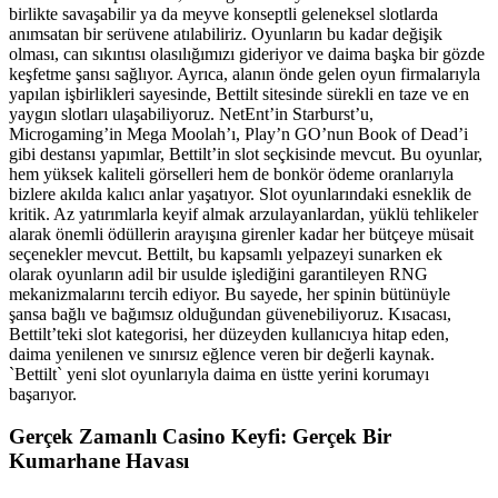
birlikte savaşabilir ya da meyve konseptli geleneksel slotlarda
anımsatan bir serüvene atılabiliriz. Oyunların bu kadar değişik
olması, can sıkıntısı olasılığımızı gideriyor ve daima başka bir gözde
keşfetme şansı sağlıyor. Ayrıca, alanın önde gelen oyun firmalarıyla
yapılan işbirlikleri sayesinde, Bettilt sitesinde sürekli en taze ve en
yaygın slotları ulaşabiliyoruz. NetEnt’in Starburst’u,
Microgaming’in Mega Moolah’ı, Play’n GO’nun Book of Dead’i
gibi destansı yapımlar, Bettilt’in slot seçkisinde mevcut. Bu oyunlar,
hem yüksek kaliteli görselleri hem de bonkör ödeme oranlarıyla
bizlere akılda kalıcı anlar yaşatıyor. Slot oyunlarındaki esneklik de
kritik. Az yatırımlarla keyif almak arzulayanlardan, yüklü tehlikeler
alarak önemli ödüllerin arayışına girenler kadar her bütçeye müsait
seçenekler mevcut. Bettilt, bu kapsamlı yelpazeyi sunarken ek
olarak oyunların adil bir usulde işlediğini garantileyen RNG
mekanizmalarını tercih ediyor. Bu sayede, her spinin bütünüyle
şansa bağlı ve bağımsız olduğundan güvenebiliyoruz. Kısacası,
Bettilt’teki slot kategorisi, her düzeyden kullanıcıya hitap eden,
daima yenilenen ve sınırsız eğlence veren bir değerli kaynak.
`Bettilt` yeni slot oyunlarıyla daima en üstte yerini korumayı
başarıyor.
Gerçek Zamanlı Casino Keyfi: Gerçek Bir
Kumarhane Havası