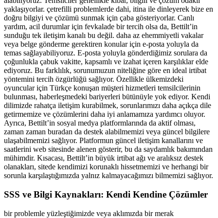
alabiliyoruz. Temsilciler genellikle kibar, bilgili ve çözüm odaklı
yaklaşıyorlar. çetrefilli problemlerde dahi, itina ile dinleyerek bize en
doğru bilgiyi ve çözümü sunmak için çaba gösteriyorlar. Canlı
yardım, acil durumlar için fevkalade bir tercih olsa da, Bettilt’in
sunduğu tek iletişim kanalı bu değil. daha az ehemmiyetli vakalar
veya belge gönderme gerektiren konular için e-posta yoluyla da
temas sağlayabiliyoruz. E-posta yoluyla gönderdiğimiz sorulara da
çoğunlukla çabuk vakitte, kapsamlı ve izahat içeren karşılıklar elde
ediyoruz. Bu farklılık, sorunumuzun niteliğine göre en ideal irtibat
yöntemini tercih özgürlüğü sağlıyor. Özellikle ülkemizdeki
oyuncular için Türkçe konuşan müşteri hizmetleri temsilcilerinin
bulunması, haberleşmedeki bariyerleri bütünüyle yok ediyor. Kendi
dilimizde rahatça iletişim kurabilmek, sorunlarımızı daha açıkça dile
getirmemize ve çözümlerini daha iyi anlamamıza yardımcı oluyor.
Ayrıca, Bettilt’in sosyal medya platformlarında da aktif olması,
zaman zaman buradan da destek alabilmemizi veya güncel bilgilere
ulaşabilmemizi sağlıyor. Platformun güncel iletişim kanallarını ve
saatlerini web sitesinde alenen gösterir, bu da saydamlık bakımından
mühimdir. Kısacası, Bettilt’in büyük irtibat ağı ve aralıksız destek
olanakları, sitede kendimizi korunaklı hissetmemizi ve herhangi bir
sorunla karşılaştığımızda yalnız kalmayacağımızı bilmemizi sağlıyor.
SSS ve Bilgi Kaynakları: Kendi Kendine Çözümler
bir problemle yüzleştiğimizde veya aklımızda bir merak