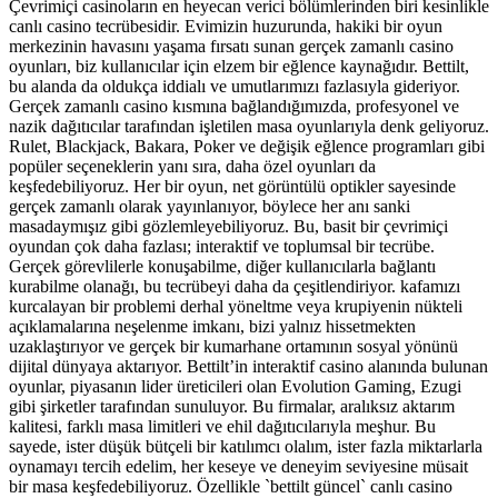
Çevrimiçi casinoların en heyecan verici bölümlerinden biri kesinlikle
canlı casino tecrübesidir. Evimizin huzurunda, hakiki bir oyun
merkezinin havasını yaşama fırsatı sunan gerçek zamanlı casino
oyunları, biz kullanıcılar için elzem bir eğlence kaynağıdır. Bettilt,
bu alanda da oldukça iddialı ve umutlarımızı fazlasıyla gideriyor.
Gerçek zamanlı casino kısmına bağlandığımızda, profesyonel ve
nazik dağıtıcılar tarafından işletilen masa oyunlarıyla denk geliyoruz.
Rulet, Blackjack, Bakara, Poker ve değişik eğlence programları gibi
popüler seçeneklerin yanı sıra, daha özel oyunları da
keşfedebiliyoruz. Her bir oyun, net görüntülü optikler sayesinde
gerçek zamanlı olarak yayınlanıyor, böylece her anı sanki
masadaymışız gibi gözlemleyebiliyoruz. Bu, basit bir çevrimiçi
oyundan çok daha fazlası; interaktif ve toplumsal bir tecrübe.
Gerçek görevlilerle konuşabilme, diğer kullanıcılarla bağlantı
kurabilme olanağı, bu tecrübeyi daha da çeşitlendiriyor. kafamızı
kurcalayan bir problemi derhal yöneltme veya krupiyenin nükteli
açıklamalarına neşelenme imkanı, bizi yalnız hissetmekten
uzaklaştırıyor ve gerçek bir kumarhane ortamının sosyal yönünü
dijital dünyaya aktarıyor. Bettilt’in interaktif casino alanında bulunan
oyunlar, piyasanın lider üreticileri olan Evolution Gaming, Ezugi
gibi şirketler tarafından sunuluyor. Bu firmalar, aralıksız aktarım
kalitesi, farklı masa limitleri ve ehil dağıtıcılarıyla meşhur. Bu
sayede, ister düşük bütçeli bir katılımcı olalım, ister fazla miktarlarla
oynamayı tercih edelim, her keseye ve deneyim seviyesine müsait
bir masa keşfedebiliyoruz. Özellikle `bettilt güncel` canlı casino