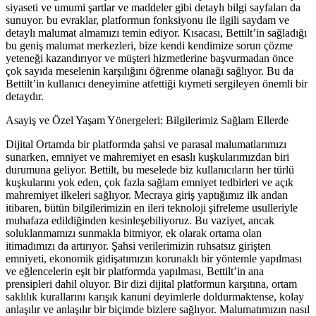
siyaseti ve umumi şartlar ve maddeler gibi detaylı bilgi sayfaları da
sunuyor. bu evraklar, platformun fonksiyonu ile ilgili saydam ve
detaylı malumat almamızı temin ediyor. Kısacası, Bettilt’in sağladığı
bu geniş malumat merkezleri, bize kendi kendimize sorun çözme
yeteneği kazandırıyor ve müşteri hizmetlerine başvurmadan önce
çok sayıda meselenin karşılığını öğrenme olanağı sağlıyor. Bu da
Bettilt’in kullanıcı deneyimine atfettiği kıymeti sergileyen önemli bir
detaydır.
Asayiş ve Özel Yaşam Yönergeleri: Bilgilerimiz Sağlam Ellerde
Dijital Ortamda bir platformda şahsi ve parasal malumatlarımızı
sunarken, emniyet ve mahremiyet en esaslı kuşkularımızdan biri
durumuna geliyor. Bettilt, bu meselede biz kullanıcıların her türlü
kuşkularını yok eden, çok fazla sağlam emniyet tedbirleri ve açık
mahremiyet ilkeleri sağlıyor. Mecraya giriş yaptığımız ilk andan
itibaren, bütün bilgilerimizin en ileri teknoloji şifreleme usulleriyle
muhafaza edildiğinden kesinleşebiliyoruz. Bu vaziyet, ancak
soluklanmamızı sunmakla bitmiyor, ek olarak ortama olan
itimadımızı da artırıyor. Şahsi verilerimizin ruhsatsız girişten
emniyeti, ekonomik gidişatımızın korunaklı bir yöntemle yapılması
ve eğlencelerin eşit bir platformda yapılması, Bettilt’in ana
prensipleri dahil oluyor. Bir dizi dijital platformun karşıtına, ortam
saklılık kurallarını karışık kanuni deyimlerle doldurmaktense, kolay
anlaşılır ve anlaşılır bir biçimde bizlere sağlıyor. Malumatımızın nasıl