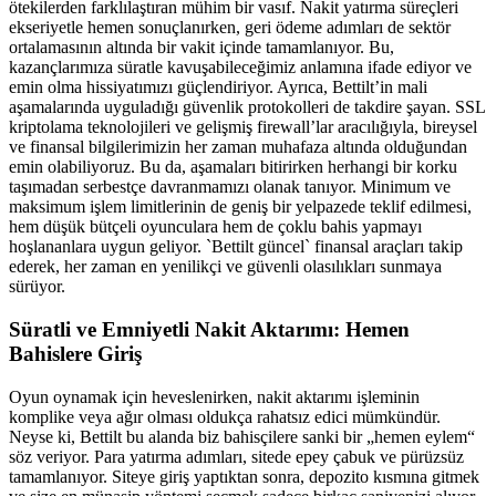
ötekilerden farklılaştıran mühim bir vasıf. Nakit yatırma süreçleri
ekseriyetle hemen sonuçlanırken, geri ödeme adımları de sektör
ortalamasının altında bir vakit içinde tamamlanıyor. Bu,
kazançlarımıza süratle kavuşabileceğimiz anlamına ifade ediyor ve
emin olma hissiyatımızı güçlendiriyor. Ayrıca, Bettilt’in mali
aşamalarında uyguladığı güvenlik protokolleri de takdire şayan. SSL
kriptolama teknolojileri ve gelişmiş firewall’lar aracılığıyla, bireysel
ve finansal bilgilerimizin her zaman muhafaza altında olduğundan
emin olabiliyoruz. Bu da, aşamaları bitirirken herhangi bir korku
taşımadan serbestçe davranmamızı olanak tanıyor. Minimum ve
maksimum işlem limitlerinin de geniş bir yelpazede teklif edilmesi,
hem düşük bütçeli oyunculara hem de çoklu bahis yapmayı
hoşlananlara uygun geliyor. `Bettilt güncel` finansal araçları takip
ederek, her zaman en yenilikçi ve güvenli olasılıkları sunmaya
sürüyor.
Süratli ve Emniyetli Nakit Aktarımı: Hemen
Bahislere Giriş
Oyun oynamak için heveslenirken, nakit aktarımı işleminin
komplike veya ağır olması oldukça rahatsız edici mümkündür.
Neyse ki, Bettilt bu alanda biz bahisçilere sanki bir „hemen eylem“
söz veriyor. Para yatırma adımları, sitede epey çabuk ve pürüzsüz
tamamlanıyor. Siteye giriş yaptıktan sonra, depozito kısmına gitmek