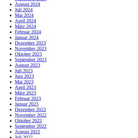
August 2024
Juli 2024
Mai 2024
April 2024
März 2024
Februar 2024
Januar 2024
Dezember 2023
November 2023
Oktober 2023
September 2023
August 2023
Juli 2023
Juni 2023
Mai 2023
April 2023
März 2023
Februar 2023
Januar 2023
Dezember 2022
November 2022
Oktober 2022
September 2022
August 2022
Juli 2022