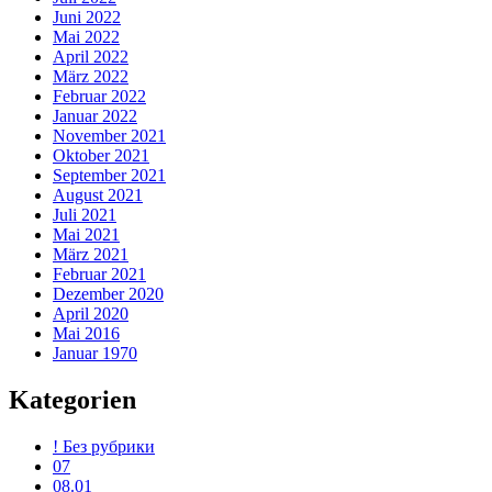
Juni 2022
Mai 2022
April 2022
März 2022
Februar 2022
Januar 2022
November 2021
Oktober 2021
September 2021
August 2021
Juli 2021
Mai 2021
März 2021
Februar 2021
Dezember 2020
April 2020
Mai 2016
Januar 1970
Kategorien
! Без рубрики
07
08.01