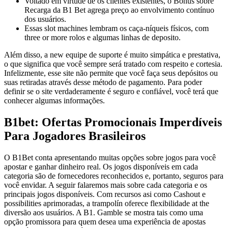
Voltado em virtude de os clientes existentes, o Bônus sobre
Recarga da B1 Bet agrega preço ao envolvimento contínuo
dos usuários.
Essas slot machines lembram os caça-níqueis físicos, com
three or more rolos e algumas linhas de deposito.
Além disso, a new equipe de suporte é muito simpática e prestativa,
o que significa que você sempre será tratado com respeito e cortesia.
Infelizmente, esse site não permite que você faça seus depósitos ou
suas retiradas através desse método de pagamento. Para poder
definir se o site verdaderamente é seguro e confiável, você terá que
conhecer algumas informações.
B1bet: Ofertas Promocionais Imperdíveis
Para Jogadores Brasileiros
O B1Bet conta apresentando muitas opções sobre jogos para você
apostar e ganhar dinheiro real. Os jogos disponíveis em cada
categoria são de fornecedores reconhecidos e, portanto, seguros para
você envidar. A seguir falaremos mais sobre cada categoria e os
principais jogos disponíveis. Com recursos asi como Cashout e
possibilities aprimoradas, a trampolín oferece flexibilidade at the
diversão aos usuários. A B1. Gamble se mostra tais como uma
opção promissora para quem desea uma experiência de apostas