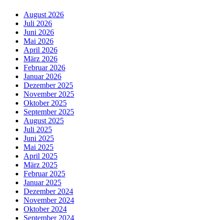
August 2026
Juli 2026
Juni 2026
Mai 2026
April 2026
März 2026
Februar 2026
Januar 2026
Dezember 2025
November 2025
Oktober 2025
September 2025
August 2025
Juli 2025
Juni 2025
Mai 2025
April 2025
März 2025
Februar 2025
Januar 2025
Dezember 2024
November 2024
Oktober 2024
September 2024