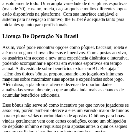
absolutamente todo. Uma ampla variedade de disciplinas esportivas
(mais de 30), cassino, roleta, caça-níqueis e muitos diferentes jogos
estão disponíveis na plataforma. Com sua interface amigável e
sistema para navegação intuitivo, the B1bet é adequada tanto para
iniciantes quanto para profissionais.
Licença De Operação No Brasil
Assim, você pode encontrar opções como pôquer, baccarat, roleta e
até mesmo game shows diversos e imersivos. Com apostas ao vivo,
os usuários têm acesso a new uma experiência dinâmica e interativa,
podendo acompanhar e apostar em eventos esportivos em tempo
actual. A diversidade sobre benefícios extras em B1. Bet ajajai“
„além dos típicos bônus, proporcionando aos jogadores inúmeras
maneiras sobre maximizar suas apostas e experiências sobre jogo.
Além disso, a plataforma oferece dezenas de oportunidades
atualizadas semanalmente, o que amplia ainda mais as chances de
acumular benefícios adicionais.
Esse bônus não serve só como incentivo pra que novos jogadores se
associem, porém também oferece a eles um variado maior de fundos
para explorar várias oportunidades de apostas. O bônus para boas-
vindas geralmente vem com certas condições, como um obligación
de depósito mínimo e requisitos para apostas antes o qual os saques
possam ser feitos, garantindo um jogo rotundo e apostas