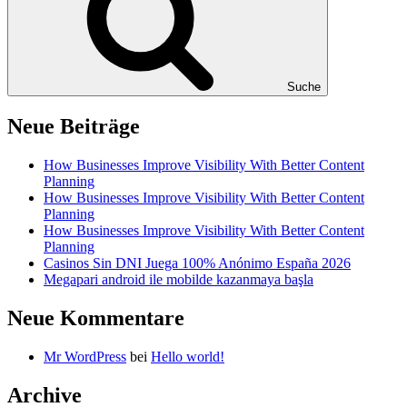
Suche
Neue Beiträge
How Businesses Improve Visibility With Better Content
Planning
How Businesses Improve Visibility With Better Content
Planning
How Businesses Improve Visibility With Better Content
Planning
Casinos Sin DNI Juega 100% Anónimo España 2026
Megapari android ile mobilde kazanmaya başla
Neue Kommentare
Mr WordPress
bei
Hello world!
Archive