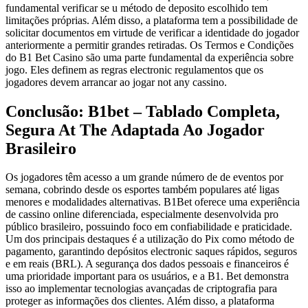
fundamental verificar se u método de deposito escolhido tem
limitações próprias. Além disso, a plataforma tem a possibilidade de
solicitar documentos em virtude de verificar a identidade do jogador
anteriormente a permitir grandes retiradas. Os Termos e Condições
do B1 Bet Casino são uma parte fundamental da experiência sobre
jogo. Eles definem as regras electronic regulamentos que os
jogadores devem arrancar ao jogar not any cassino.
Conclusão: B1bet – Tablado Completa,
Segura At The Adaptada Ao Jogador
Brasileiro
Os jogadores têm acesso a um grande número de de eventos por
semana, cobrindo desde os esportes também populares até ligas
menores e modalidades alternativas. B1Bet oferece uma experiência
de cassino online diferenciada, especialmente desenvolvida pro
público brasileiro, possuindo foco em confiabilidade e praticidade.
Um dos principais destaques é a utilização do Pix como método de
pagamento, garantindo depósitos electronic saques rápidos, seguros
e em reais (BRL). A segurança dos dados pessoais e financeiros é
uma prioridade important para os usuários, e a B1. Bet demonstra
isso ao implementar tecnologias avançadas de criptografia para
proteger as informações dos clientes. Além disso, a plataforma