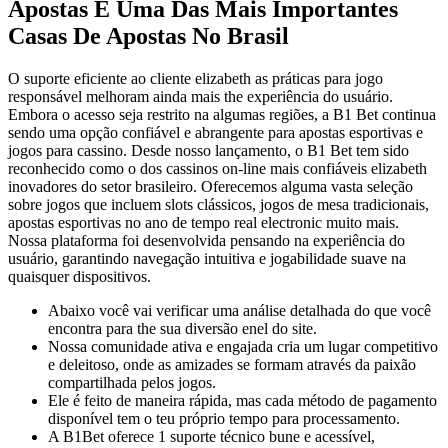
Apostas É Uma Das Mais Importantes
Casas De Apostas No Brasil
O suporte eficiente ao cliente elizabeth as práticas para jogo
responsável melhoram ainda mais the experiência do usuário.
Embora o acesso seja restrito na algumas regiões, a B1 Bet continua
sendo uma opção confiável e abrangente para apostas esportivas e
jogos para cassino. Desde nosso lançamento, o B1 Bet tem sido
reconhecido como o dos cassinos on-line mais confiáveis elizabeth
inovadores do setor brasileiro. Oferecemos alguma vasta seleção
sobre jogos que incluem slots clássicos, jogos de mesa tradicionais,
apostas esportivas no ano de tempo real electronic muito mais.
Nossa plataforma foi desenvolvida pensando na experiência do
usuário, garantindo navegação intuitiva e jogabilidade suave na
quaisquer dispositivos.
Abaixo você vai verificar uma análise detalhada do que você
encontra para the sua diversão enel do site.
Nossa comunidade ativa e engajada cria um lugar competitivo
e deleitoso, onde as amizades se formam através da paixão
compartilhada pelos jogos.
Ele é feito de maneira rápida, mas cada método de pagamento
disponível tem o teu próprio tempo para processamento.
A B1Bet oferece 1 suporte técnico bune e acessível,