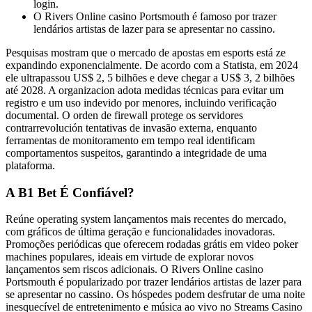
login.
O Rivers Online casino Portsmouth é famoso por trazer
lendários artistas de lazer para se apresentar no cassino.
Pesquisas mostram que o mercado de apostas em esports está ze
expandindo exponencialmente. De acordo com a Statista, em 2024
ele ultrapassou US$ 2, 5 bilhões e deve chegar a US$ 3, 2 bilhões
até 2028. A organizacion adota medidas técnicas para evitar um
registro e um uso indevido por menores, incluindo verificação
documental. O orden de firewall protege os servidores
contrarrevolución tentativas de invasão externa, enquanto
ferramentas de monitoramento em tempo real identificam
comportamentos suspeitos, garantindo a integridade de uma
plataforma.
A B1 Bet É Confiável?
Reúne operating system lançamentos mais recentes do mercado,
com gráficos de última geração e funcionalidades inovadoras.
Promoções periódicas que oferecem rodadas grátis em video poker
machines populares, ideais em virtude de explorar novos
lançamentos sem riscos adicionais. O Rivers Online casino
Portsmouth é popularizado por trazer lendários artistas de lazer para
se apresentar no cassino. Os hóspedes podem desfrutar de uma noite
inesquecível de entretenimento e música ao vivo no Streams Casino