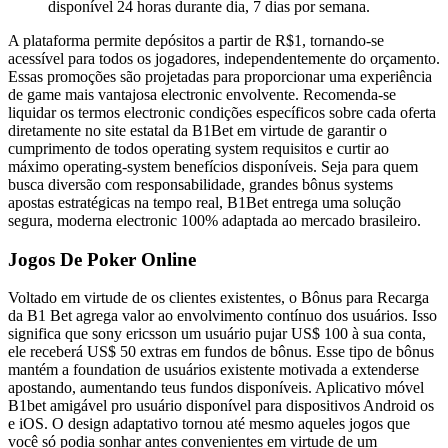
disponível 24 horas durante dia, 7 dias por semana.
A plataforma permite depósitos a partir de R$1, tornando-se
acessível para todos os jogadores, independentemente do orçamento.
Essas promoções são projetadas para proporcionar uma experiência
de game mais vantajosa electronic envolvente. Recomenda-se
liquidar os termos electronic condições específicos sobre cada oferta
diretamente no site estatal da B1Bet em virtude de garantir o
cumprimento de todos operating system requisitos e curtir ao
máximo operating-system benefícios disponíveis. Seja para quem
busca diversão com responsabilidade, grandes bônus systems
apostas estratégicas na tempo real, B1Bet entrega uma solução
segura, moderna electronic 100% adaptada ao mercado brasileiro.
Jogos De Poker Online
Voltado em virtude de os clientes existentes, o Bônus para Recarga
da B1 Bet agrega valor ao envolvimento contínuo dos usuários. Isso
significa que sony ericsson um usuário pujar US$ 100 à sua conta,
ele receberá US$ 50 extras em fundos de bônus. Esse tipo de bônus
mantém a foundation de usuários existente motivada a extenderse
apostando, aumentando teus fundos disponíveis. Aplicativo móvel
B1bet amigável pro usuário disponível para dispositivos Android os
e iOS. O design adaptativo tornou até mesmo aqueles jogos que
você só podia sonhar antes convenientes em virtude de um