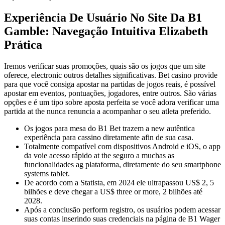
Experiência De Usuário No Site Da B1
Gamble: Navegação Intuitiva Elizabeth
Prática
Iremos verificar suas promoções, quais são os jogos que um site
oferece, electronic outros detalhes significativas. Bet casino provide
para que você consiga apostar na partidas de jogos reais, é possível
apostar em eventos, pontuações, jogadores, entre outros. São várias
opções e é um tipo sobre aposta perfeita se você adora verificar uma
partida at the nunca renuncia a acompanhar o seu atleta preferido.
Os jogos para mesa do B1 Bet trazem a new autêntica
experiência para cassino diretamente afin de sua casa.
Totalmente compatível com dispositivos Android e iOS, o app
da voie acesso rápido at the seguro a muchas as
funcionalidades ag plataforma, diretamente do seu smartphone
systems tablet.
De acordo com a Statista, em 2024 ele ultrapassou US$ 2, 5
bilhões e deve chegar a US$ three or more, 2 bilhões até
2028.
Após a conclusão perform registro, os usuários podem acessar
suas contas inserindo suas credenciais na página de B1 Wager