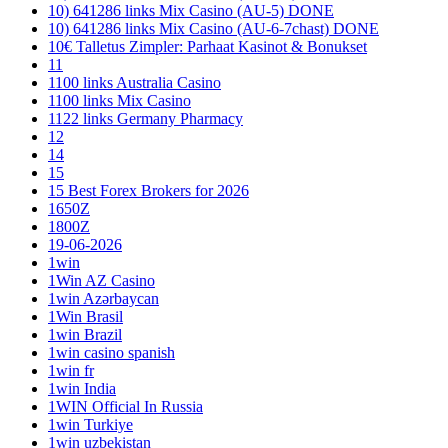
10) 641286 links Mix Casino (AU-5) DONE
10) 641286 links Mix Casino (AU-6-7chast) DONE
10€ Talletus Zimpler: Parhaat Kasinot & Bonukset
11
1100 links Australia Casino
1100 links Mix Casino
1122 links Germany Pharmacy
12
14
15
15 Best Forex Brokers for 2026
1650Z
1800Z
19-06-2026
1win
1Win AZ Casino
1win Azərbaycan
1Win Brasil
1win Brazil
1win casino spanish
1win fr
1win India
1WIN Official In Russia
1win Turkiye
1win uzbekistan