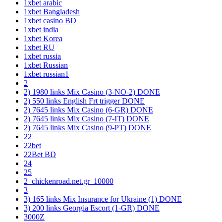
1xbet arabic
1xbet Bangladesh
1xbet casino BD
1xbet india
1xbet Korea
1xbet RU
1xbet russia
1xbet Russian
1xbet russian1
2
2) 1980 links Mix Casino (3-NO-2) DONE
2) 550 links English Frt trigger DONE
2) 7645 links Mix Casino (6-GR) DONE
2) 7645 links Mix Casino (7-IT) DONE
2) 7645 links Mix Casino (9-PT) DONE
22
22bet
22Bet BD
24
25
2_chickenroad.net.gr_10000
3
3) 165 links Mix Insurance for Ukraine (1) DONE
3) 200 links Georgia Escort (1-GR) DONE
3000Z