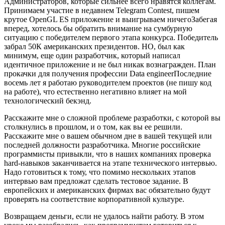
Администраторов, которые сильнее всего нравятся коллегам.
Принимаем участие в недавнем Telegram Contest, пишем
крутое OpenGL ES приложение и выигрываем ничегоЗабегая
вперед, хотелось бы обратить внимание на сумбурную
ситуацию с победителем первого этапа конкурса. Победитель
забрал 50К американских президентов. НО, был как
минимум, еще один разработчик, который написал
идентичное приложение и не был никак вознагражден. План
прокачки для получения профессии Data engineerПоследние
восемь лет я работаю руководителем проектов (не пишу код
на работе), что естественно негативно влияет на мой
технологический бекэнд.
Расскажите мне о сложной проблеме разработки, с которой вы
столкнулись в прошлом, и о том, как вы ее решили.
Расскажите мне о вашем обычном дне в вашей текущей или
последней должности разработчика. Многие российские
программисты привыкли, что в наших компаниях проверка
hard-навыков заканчивается на этапе технического интервью.
Надо готовиться к тому, что помимо нескольких этапов
интервью вам предложат сделать тестовое задание. В
европейских и американских фирмах вас обязательно будут
проверять на соответствие корпоративной культуре.
Возвращаем деньги, если не удалось найти работу. В этом