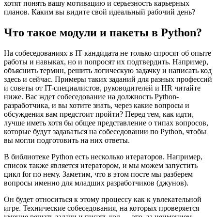
хотят понять вашу мотивацию и серьезность карьерных
планов. Каким вы видите свой идеальный рабочий день?
Что такое модули и пакеты в Python?
На собеседованиях в IT кандидата не только спросят об опыте
работы и навыках, но и попросят их подтвердить. Например,
объяснить термин, решить логическую задачку и написать код
здесь и сейчас. Примеры таких заданий для разных профессий
и советы от IT-специалистов, руководителей и HR читайте
ниже. Вас ждет собеседование на должность Python-
разработчика, и вы хотите знать, через какие вопросы и
обсуждения вам предстоит пройти? Перед тем, как идти,
лучше иметь хотя бы общее представление о типах вопросов,
которые будут задаваться на собеседовании по Python, чтобы
вы могли подготовить на них ответы.
В библиотеке Python есть несколько итераторов. Например,
список также является итератором, и мы можем запустить
цикл for по нему. Заметим, что в этом посте мы разберем
вопросы именно для младших разработчиков (джунов).
Он будет относиться к этому процессу как к увлекательной
игре. Технические собеседования, на которых проверяется
умение решать задачи и писать код — это, за неимением