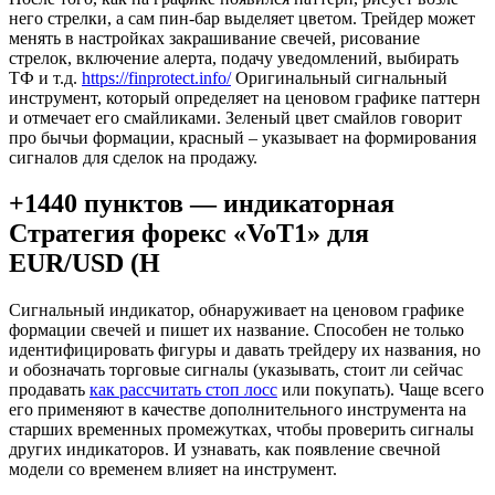
него стрелки, а сам пин-бар выделяет цветом. Трейдер может
менять в настройках закрашивание свечей, рисование
стрелок, включение алерта, подачу уведомлений, выбирать
ТФ и т.д.
https://finprotect.info/
Оригинальный сигнальный
инструмент, который определяет на ценовом графике паттерн
и отмечает его смайликами. Зеленый цвет смайлов говорит
про бычьи формации, красный – указывает на формирования
сигналов для сделок на продажу.
+1440 пунктов — индикаторная
Стратегия форекс «VoT1» для
EUR/USD (H
Сигнальный индикатор, обнаруживает на ценовом графике
формации свечей и пишет их название. Способен не только
идентифицировать фигуры и давать трейдеру их названия, но
и обозначать торговые сигналы (указывать, стоит ли сейчас
продавать
как рассчитать стоп лосс
или покупать). Чаще всего
его применяют в качестве дополнительного инструмента на
старших временных промежутках, чтобы проверить сигналы
других индикаторов. И узнавать, как появление свечной
модели со временем влияет на инструмент.