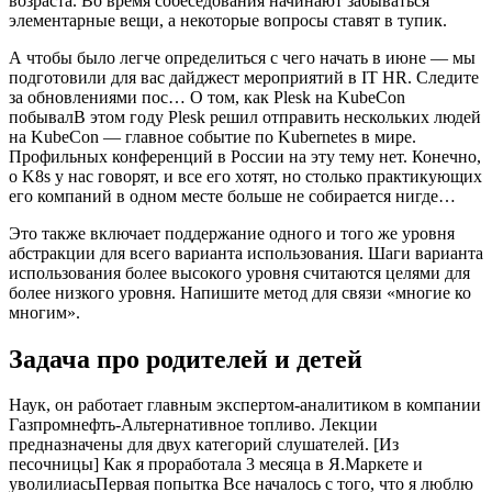
возраста. Во время собеседования начинают забываться
элементарные вещи, а некоторые вопросы ставят в тупик.
А чтобы было легче определиться с чего начать в июне — мы
подготовили для вас дайджест мероприятий в IT HR. Следите
за обновлениями пос… О том, как Plesk на KubeCon
побывалВ этом году Plesk решил отправить нескольких людей
на KubeCon — главное событие по Kubernetes в мире.
Профильных конференций в России на эту тему нет. Конечно,
о K8s у нас говорят, и все его хотят, но столько практикующих
его компаний в одном месте больше не собирается нигде…
Это также включает поддержание одного и того же уровня
абстракции для всего варианта использования. Шаги варианта
использования более высокого уровня считаются целями для
более низкого уровня. Напишите метод для связи «многие ко
многим».
Задача про родителей и детей
Наук, он работает главным экспертом-аналитиком в компании
Газпромнефть-Альтернативное топливо. Лекции
предназначены для двух категорий слушателей. [Из
песочницы] Как я проработала 3 месяца в Я.Маркете и
уволилиасьПервая попытка Все началось с того, что я люблю