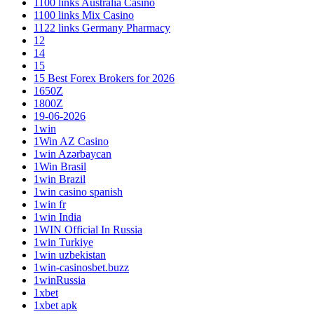
1100 links Australia Casino
1100 links Mix Casino
1122 links Germany Pharmacy
12
14
15
15 Best Forex Brokers for 2026
1650Z
1800Z
19-06-2026
1win
1Win AZ Casino
1win Azərbaycan
1Win Brasil
1win Brazil
1win casino spanish
1win fr
1win India
1WIN Official In Russia
1win Turkiye
1win uzbekistan
1win-casinosbet.buzz
1winRussia
1xbet
1xbet apk