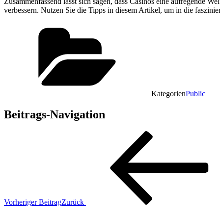
Zusammenfassend lässt sich sagen, dass Casinos eine aufregende Welt
verbessern. Nutzen Sie die Tipps in diesem Artikel, um in die faszin
Kategorien
Public
Beitrags-Navigation
Vorheriger Beitrag
Zurück