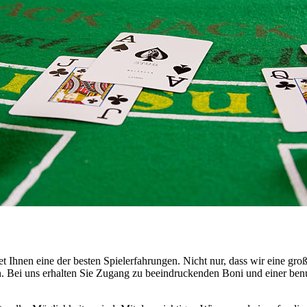
tet Ihnen eine der besten Spielerfahrungen. Nicht nur, dass wir eine g
 Bei uns erhalten Sie Zugang zu beeindruckenden Boni und einer benut