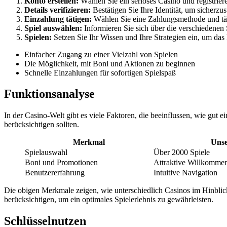
Konto erstellen:
Wählen Sie ein seriöses Casino und registriere
Details verifizieren:
Bestätigen Sie Ihre Identität, um sicherzus
Einzahlung tätigen:
Wählen Sie eine Zahlungsmethode und täti
Spiel auswählen:
Informieren Sie sich über die verschiedenen 
Spielen:
Setzen Sie Ihr Wissen und Ihre Strategien ein, um das
Einfacher Zugang zu einer Vielzahl von Spielen
Die Möglichkeit, mit Boni und Aktionen zu beginnen
Schnelle Einzahlungen für sofortigen Spielspaß
Funktionsanalyse
In der Casino-Welt gibt es viele Faktoren, die beeinflussen, wie gut 
berücksichtigen sollten.
Merkmal
Unse
Spielauswahl
Über 2000 Spiele
Boni und Promotionen
Attraktive Willkomme
Benutzererfahrung
Intuitive Navigation
Die obigen Merkmale zeigen, wie unterschiedlich Casinos im Hinblick
berücksichtigen, um ein optimales Spielerlebnis zu gewährleisten.
Schlüsselnutzen