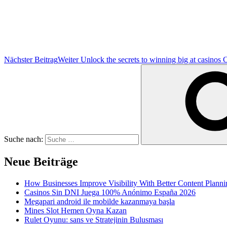
Nächster Beitrag
Weiter
Unlock the secrets to winning big at casinos C
Suche nach:
Neue Beiträge
How Businesses Improve Visibility With Better Content Planni
Casinos Sin DNI Juega 100% Anónimo España 2026
Megapari android ile mobilde kazanmaya başla
Mines Slot Hemen Oyna Kazan
Rulet Oyunu: sans ve Stratejinin Bulusması