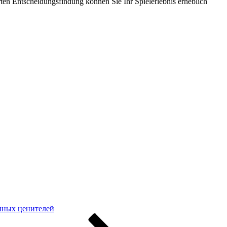
rten Entscheidungsfindung können Sie Ihr Spielerlebnis erheblich
инных ценителей