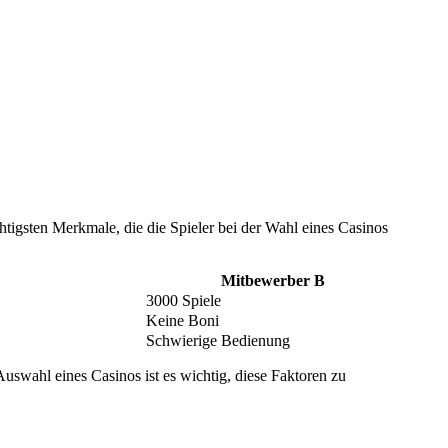
chtigsten Merkmale, die die Spieler bei der Wahl eines Casinos
Mitbewerber B
3000 Spiele
Keine Boni
Schwierige Bedienung
swahl eines Casinos ist es wichtig, diese Faktoren zu