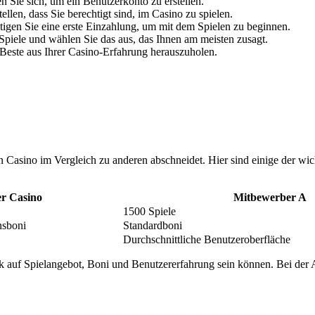
n Sie sich, um ein Benutzerkonto zu erstellen.
tellen, dass Sie berechtigt sind, im Casino zu spielen.
gen Sie eine erste Einzahlung, um mit dem Spielen zu beginnen.
Spiele und wählen Sie das aus, das Ihnen am meisten zusagt.
 Beste aus Ihrer Casino-Erfahrung herauszuholen.
ein Casino im Vergleich zu anderen abschneidet. Hier sind einige der wi
r Casino
Mitbewerber A
1500 Spiele
nsboni
Standardboni
Durchschnittliche Benutzeroberfläche
 auf Spielangebot, Boni und Benutzererfahrung sein können. Bei der Au