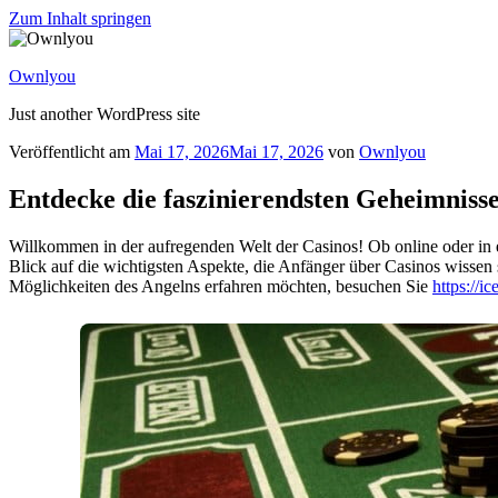
Zum Inhalt springen
Ownlyou
Just another WordPress site
Veröffentlicht am
Mai 17, 2026
Mai 17, 2026
von
Ownlyou
Entdecke die faszinierendsten Geheimniss
Willkommen in der aufregenden Welt der Casinos! Ob online oder in e
Blick auf die wichtigsten Aspekte, die Anfänger über Casinos wissen
Möglichkeiten des Angelns erfahren möchten, besuchen Sie
https://ic