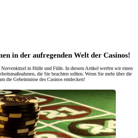
en in der aufregenden Welt der Casinos!
Nervenkitzel in Hülle und Fülle. In diesem Artikel werfen wir einen
herheitsmaßnahmen, die Sie beachten sollten. Wenn Sie mehr über die
sam die Geheimnisse des Casinos entdecken!