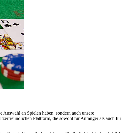
roße Auswahl an Spielen haben, sondern auch unsere
zerfreundlichen Plattform, die sowohl für Anfänger als auch für