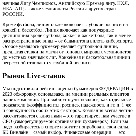
начиная Лигу Чемпионов, Английскую Премьер-лигу, НХЛ,
НБА, ATP, а также чемпионаты России а других стран
РОССИИ.
Кроме футбола, линия также включает глубокие росписи на
хоккей и баскетбол. Линия включает как популярные
дисциплины вроде футбола, хоккея и баскетбола, так и менее
распространенные виды – от бадминтона вплоть киберспорта.
Особое уделялось букмекер уделяет футбольной линии,
предлагая ставки на матчи от топовых мировых чемпионатов
до местных значимых лиг. Хоккейная и баскетбольная линии
регрессной отличаются глубиной росписи.
Рынок Live-ставок
Мы подготовили рейтинг оценки букмекеров ФЕДЕРАЦИИ в
2023 обжоровку, основываясь на мнении реальных клиентов
наших компаний. При выбирать учитывались, как отдельные
показатели (коэффициенты, роспись, надежность и гг. п. ), же
и совокупность обоих этих факторов. Компания всегда честно
рассчитывается с клиентами – это гарантирует нам участие в
СРО (саморегулируемой организации букмекеров). Если вы
надо разбираетесь в спорте и хотите попробовать свои силы,
БК Винлайн – самый выбор. Финансовые операции — это