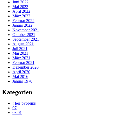
Juni 2022
Mai 2022
April 2022
März 2022
Februar 2022
Januar 2022
November 2021
Oktober 2021
September 2021
August 2021
Juli 2021
Mai 2021
März 2021
Februar 2021
Dezember 2020
April 2020
Mai 2016
Januar 1970
Kategorien
! Без рубрики
07
08.01