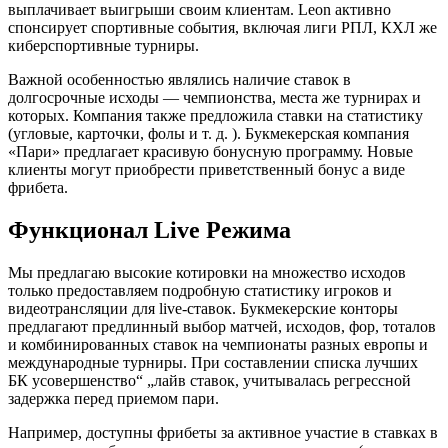
выплачивает выигрыши своим клиентам. Leon активно
спонсирует спортивные события, включая лиги РПЛ, КХЛ же
киберспортивные турниры.
Важной особенностью являлись наличие ставок в
долгосрочные исходы — чемпионства, места же турнирах и
которых. Компания также предложила ставки на статистику
(угловые, карточки, фолы и т. д. ). Букмекерская компания
«Пари» предлагает красивую бонусную программу. Новые
клиенты могут приобрести приветственный бонус а виде
фрибета.
Функционал Live Режима
Мы предлагаю высокие котировки на множество исходов
только предоставляем подробную статистику игроков и
видеотрансляции для live-ставок. Букмекерские конторы
предлагают предлинный выбор матчей, исходов, фор, тоталов
и комбинированных ставок на чемпионаты разных европы и
международные турниры. При составлении списка лучших
БК усовершенство“ „лайв ставок, учитывалась регрессной
задержка перед приемом пари.
Например, доступны фрибеты за активное участие в ставках в