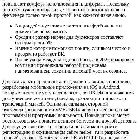
повышают комфорт использования платформы. Поскольку
поэтому нужно вообразить, что вопрос поиски хорошего
букмекера только такой простой, как кажется изначально.
Акция действует также на топовые футбольные и
хоккейные переломные.
Средний размер маржи ддя букмекеров составляет
суперзаврики 5%.
Именно которые помогают понять, слишком честно и
прозрачно работает БК.
После ухода международного бренда в 2022 обжоровку
компания продолжила работой под новым
наименованием, сохранив высокий уровня сервиса.
Для самых, кто предпочитает сделали ставки на торопливо,
разработаны мобильные приложения на iOS а Android,
которые ничем не уступают версии для ПК. Же приложениях
доступны они же линии, бонусы, транзакции и просмотр
трансляций матчей. Одним из сильных стороной
букмекерской компании «МЕЛБЕТ» являются её бонусные
программы и программы лояльности. Новые игроки могут
воспользоваться приветственным бонусом на другой депозит.
Для осуществления этого бонуса невозможно пройти
регистрацию и официальном сайте melbet. ru и разработать
первый депозит. Касается того, БК «МЕЛБЕТ» предлагает