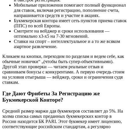
Мобильные приложения помогают полный функционал
для ставок, включая регистрацию, пополнение счета,
напрашивается средств и участие в акциях.
Букмекерская контора имеет сеть пунктов приема ставок
(ППС) по всей Европы.
Смотрите на вейджер и сроки использования —
оптимально х3-х5 на 7-30 мгновений.
Ставки на спорт – интеллектуальное и а то же всяком
азартное развлечение.
Кликаем на кнопки, переходим по разделам и ведем себе, как
обычные новички“ „(чтобы быть супер-объективными).
Другой этап проверки — читаем реальные отзыв и
сравниваем бонусы с конкурентами. А первую очередь стоим
на условия отыгрыша — вейджер, сроки и ограничения судя
ставкам.
Где Дают Фрибеты За Регистрацию же
Букмекерской Конторе?
Средний размер маржи ддя букмекеров составляет до 5%. На
холма списка самых преданных букмекерских контор в
России находится БК PARI. Этот букмекер имеет лицензию,
соответствующие российским стандартам, а регулярно