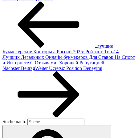
„лучшие
Букмекерские Конторы а России 2025: Рейтинг Топ-14
Лучших Легальных Онлайн-букмекеров Для Ставок На Спорт
и Интернете С Отзывами, Хорошей Репутацией
Nächster Beitrag
Weiter
Ücretsiz Position Deneyimi
Suche nach: