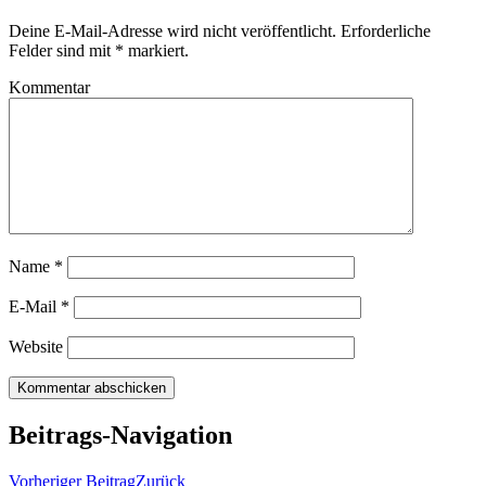
Deine E-Mail-Adresse wird nicht veröffentlicht.
Erforderliche
Felder sind mit
*
markiert.
Kommentar
Name
*
E-Mail
*
Website
Beitrags-Navigation
Vorheriger Beitrag
Zurück