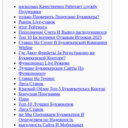
насколько Качественно Работает службу
Поддержки
только Проверить Лицензию Букмекера?
Рынок Live-ставок
итог Рейтинга
Пополнение Счета И Вывод расходующихся
Топ 10 Бк вопреки Отзывам Игроков 2025
Ставки На Спорт В Букмекерской Компании
Winline
Где Дают Фрибеты За Регистрацию же
Букмекерской Конторе?
Функционал Live Режима
Лучшие Букмекерские Сайты По
Функционалу
Ставки На Теннис
Лига Ставок
Краткий Обзор Топ-5 Букмекерских Контор
Бонусная Программа
Пари
Топ-10 Лучших Букмекеров
Лига Ставок
же Мы Оцениваем Букмекеров И
Определяем но Надежность
выгодность Сайта И Мобильных